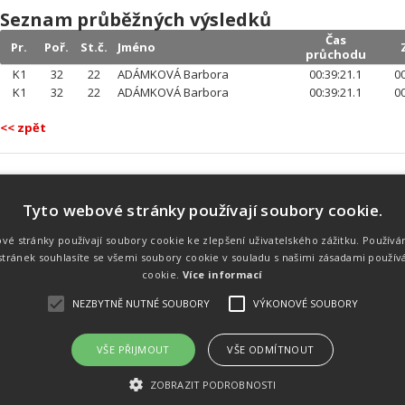
Seznam průběžných výsledků
Čas
Pr.
Poř.
St.č.
Jméno
průchodu
K1
32
22
ADÁMKOVÁ Barbora
00:39:21.1
00
K1
32
22
ADÁMKOVÁ Barbora
00:39:21.1
00
<< zpět
Tyto webové stránky používají soubory cookie.
Náš tým
Náš tým je schopen na profesionální
vé stránky používají soubory cookie ke zlepšení uživatelského zážitku. Používá
úrovni zajistit pořádání sportovních
tránek souhlasíte se všemi soubory cookie v souladu s našimi zásadami použív
soutěží. Organizaci závodů, registraci na
místě, měření, zpracování a publikaci
cookie.
Více informací
výsledků.
NEZBYTNĚ NUTNÉ SOUBORY
VÝKONOVÉ SOUBORY
VŠE PŘIJMOUT
VŠE ODMÍTNOUT
emného souhlasu
Kalendář akcí
Úvod
Výsl
ZOBRAZIT PODROBNOSTI
rtovních akcích a také