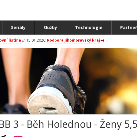
Seriály
Služby
Technologie
Partneř
ovní listina
15.01.2026:
Podpora Jihomoravský kraj
BB 3 - Běh Holednou - Ženy 5,