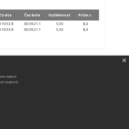
Ztráta
Čas kola
Vzdálenost
Prům.r.
:10:53.8
00:39:21.1
5,50
8,4
:10:53.8
00:39:21.1
5,50
8,4
×
SW vybavení
Pro měření, zpracování a publikaci
ním našich
výsledků používáme software vyvinutý na
ání souborů
zakázku. Lze online publikovat výsledky
komentátorovi na obrazovky a s
nepatrným zpožděním na webových
stránkách.
edky
Seriály
Služby
Technologie
Partneři
Kontakty
Vyrobeno ve studiu
M square s.r.o.