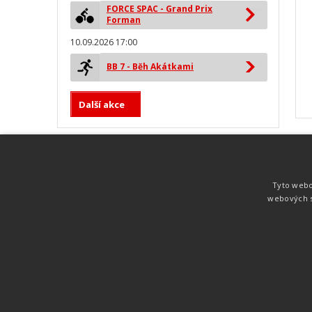
FORCE SPAC - Grand Prix
Forman
10.09.2026 17:00
BB 7 - Běh Akátkami
Další akce
MYLAPS ProChip
Nejspolehlivější a nejpřesnější čipová
Tyto webo
technologie od společnosti MYLAPS. Tato
webových s
technologie je používána na olympijských
hrách pro měření cyklistiky, MTB,
triatlonu, biatlonu, lyžování,
rychlobruslení.
Atletika
UNI
© 2011-2015
. Publikování a šíření obsahu je bez pís
zakázáno.
Zabýváme se časomírou, výsledkovým servisem na různých malých i velkých spo