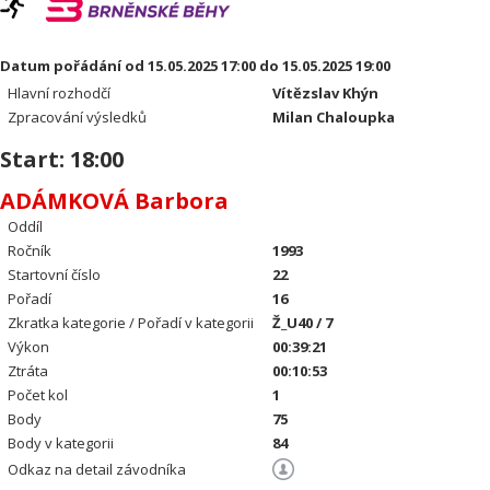
Datum pořádání od 15.05.2025 17:00 do 15.05.2025 19:00
Hlavní rozhodčí
Vítězslav Khýn
Zpracování výsledků
Milan Chaloupka
Start: 18:00
ADÁMKOVÁ Barbora
Oddíl
Ročník
1993
Startovní číslo
22
Pořadí
16
Zkratka kategorie / Pořadí v kategorii
Ž_U40 / 7
Výkon
00:39:21
Ztráta
00:10:53
Počet kol
1
Body
75
Body v kategorii
84
Odkaz na detail závodníka