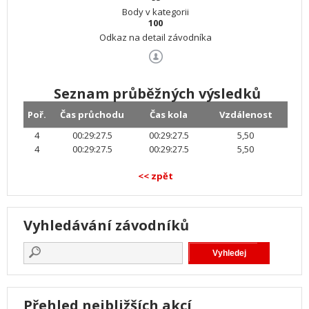
Body v kategorii
100
Odkaz na detail závodníka
Seznam průběžných výsledků
Poř.
Čas průchodu
Čas kola
Vzdálenost
4
00:29:27.5
00:29:27.5
5,50
4
00:29:27.5
00:29:27.5
5,50
<< zpět
Vyhledávání závodníků
Přehled nejbližších akcí