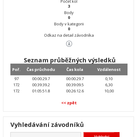
Počet kol
3
Body
0
Body v kategorii
0
Odkaz na detail závodníka
Seznam průběžných výsledků
Poř.
Čas průchodu
Čas kola
Vzdálenost
97
00:00:29.7
00:00:29.7
0,10
172
00:39:39.2
00:39:09.5
6,30
172
01:05:51.8
00:26:12.6
10,00
<< zpět
Vyhledávání závodníků