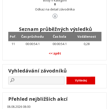
Body v kategorii
0
Odkaz na detail závodníka
Seznam průběžných výsledků
Poř.
Čas průchodu
Čas kola
Vzdálenost
11
00:00:54.1
00:00:54.1
0,28
<< zpět
Vyhledávání závodníků
Přehled nejbližších akcí
08.08.2026 08:00