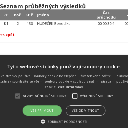
Seznam průběžných výsledků
Čas
Pr.
Poř.
St.č.
Jméno
průchodu
K1
2
130
HUDEČEK Benedikt
00:00:39.4
00
<< zpět
Tyto webové stránky používají soubory cookie.
Náš tým
Náš tým je schopen na profesionální
vé stránky používají soubory cookie ke zlepšení uživatelského zážitku. Používá
úrovni zajistit pořádání sportovních
tránek souhlasíte se všemi soubory cookie v souladu s našimi zásadami použív
soutěží. Organizaci závodů, registraci na
místě, měření, zpracování a publikaci
cookie.
Více informací
výsledků.
NEZBYTNĚ NUTNÉ SOUBORY
VÝKONOVÉ SOUBORY
VŠE PŘIJMOUT
VŠE ODMÍTNOUT
emného souhlasu
Kalendář akcí
Úvod
Výsl
ZOBRAZIT PODROBNOSTI
rtovních akcích a také