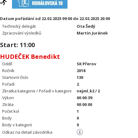
Datum pořádání od 22.02.2025 09:00 do 22.02.2025 20:00
Technický delegát
Ota Šedý
Zpracování výsledků
Martin Juránek
Start: 11:00
HUDEČEK Benedikt
Oddíl
SK Přerov
Ročník
2018
Startovní číslo
130
Pořadí
2
Zkratka kategorie / Pořadí v kategorii
nejml_k2 / 2
Výkon
00:00:39
Ztráta
00:00:00
Počet kol
1
Body
0
Body v kategorii
0
Odkaz na detail závodníka