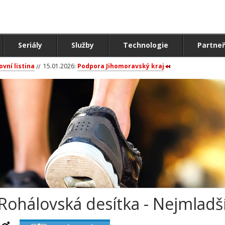
Seriály
Služby
Technologie
Partneř
ovní listina
15.01.2026:
Podpora Jihomoravský kraj
Rohálovská desítka - Nejmladší 