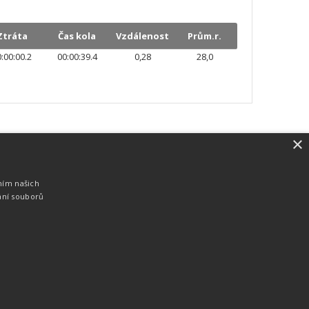
Ztráta
Čas kola
Vzdálenost
Prům.r.
:00:00.2
00:00:39.4
0,28
28,0
×
SW vybavení
Pro měření, zpracování a publikaci
ním našich
výsledků používáme software vyvinutý na
ání souborů
zakázku. Lze online publikovat výsledky
komentátorovi na obrazovky a s
nepatrným zpožděním na webových
stránkách.
edky
Seriály
Služby
Technologie
Partneři
Kontakty
Vyrobeno ve studiu
M square s.r.o.