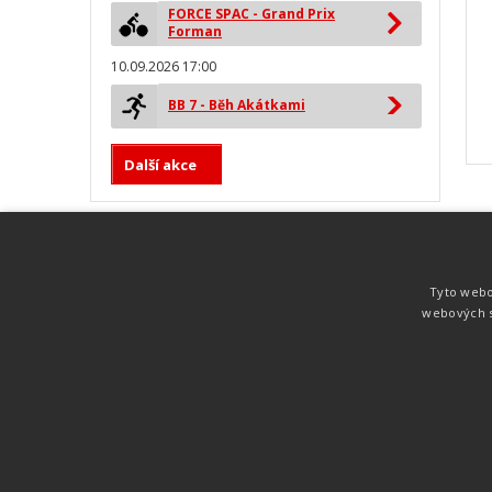
FORCE SPAC - Grand Prix
Forman
10.09.2026 17:00
BB 7 - Běh Akátkami
Další akce
MYLAPS ProChip
Nejspolehlivější a nejpřesnější čipová
Tyto webo
technologie od společnosti MYLAPS. Tato
webových s
technologie je používána na olympijských
hrách pro měření cyklistiky, MTB,
triatlonu, biatlonu, lyžování,
rychlobruslení.
Atletika
UNI
© 2011-2015
. Publikování a šíření obsahu je bez pís
zakázáno.
Zabýváme se časomírou, výsledkovým servisem na různých malých i velkých spo