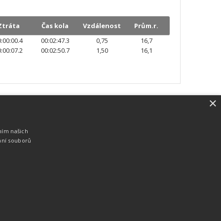
Ztráta
Čas kola
Vzdálenost
Prům.r.
:00:00.4
00:02:47.3
0,75
16,7
:00:07.2
00:02:50.7
1,50
16,1
×
SW vybavení
Pro měření, zpracování a publikaci
ním našich
výsledků používáme software vyvinutý na
ání souborů
zakázku. Lze online publikovat výsledky
komentátorovi na obrazovky a s
nepatrným zpožděním na webových
stránkách.
edky
Seriály
Služby
Technologie
Partneři
Kontakty
Vyrobeno ve studiu
M square s.r.o.