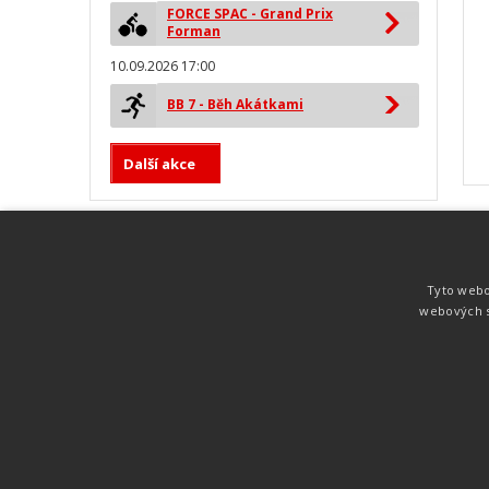
FORCE SPAC - Grand Prix
Forman
10.09.2026 17:00
BB 7 - Běh Akátkami
Další akce
MYLAPS ProChip
Nejspolehlivější a nejpřesnější čipová
Tyto webo
technologie od společnosti MYLAPS. Tato
webových s
technologie je používána na olympijských
hrách pro měření cyklistiky, MTB,
triatlonu, biatlonu, lyžování,
rychlobruslení.
Atletika
UNI
© 2011-2015
. Publikování a šíření obsahu je bez pís
zakázáno.
Zabýváme se časomírou, výsledkovým servisem na různých malých i velkých spo