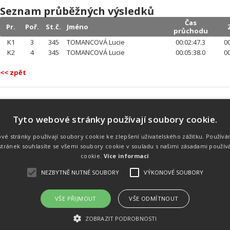
Seznam průběžných výsledků
Čas
Pr.
Poř.
St.č.
Jméno
průchodu
K1
3
345
TOMANCOVÁ Lucie
00:02:47.3
00
K2
4
345
TOMANCOVÁ Lucie
00:05:38.0
00
<< zpět
Tyto webové stránky používají soubory cookie.
Náš tým
Náš tým je schopen na profesionální
vé stránky používají soubory cookie ke zlepšení uživatelského zážitku. Používá
úrovni zajistit pořádání sportovních
tránek souhlasíte se všemi soubory cookie v souladu s našimi zásadami použív
soutěží. Organizaci závodů, registraci na
místě, měření, zpracování a publikaci
cookie.
Více informací
výsledků.
NEZBYTNĚ NUTNÉ SOUBORY
VÝKONOVÉ SOUBORY
VŠE PŘIJMOUT
VŠE ODMÍTNOUT
emného souhlasu
Kalendář akcí
Úvod
Výsl
ZOBRAZIT PODROBNOSTI
rtovních akcích a také