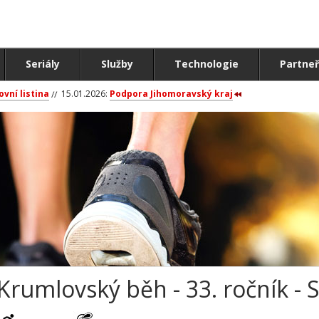
Seriály
Služby
Technologie
Partneř
ovní listina
15.01.2026:
Podpora Jihomoravský kraj
Krumlovský běh - 33. ročník - 