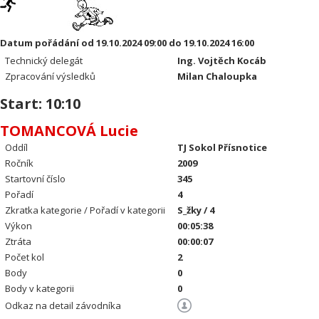
Datum pořádání od 19.10.2024 09:00 do 19.10.2024 16:00
Technický delegát
Ing. Vojtěch Kocáb
Zpracování výsledků
Milan Chaloupka
Start: 10:10
TOMANCOVÁ Lucie
Oddíl
TJ Sokol Přísnotice
Ročník
2009
Startovní číslo
345
Pořadí
4
Zkratka kategorie / Pořadí v kategorii
S_žky / 4
Výkon
00:05:38
Ztráta
00:00:07
Počet kol
2
Body
0
Body v kategorii
0
Odkaz na detail závodníka