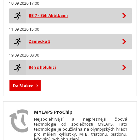
10.09.2026 17:00
BB 7 - Běh Akátkami
11.09.2026 15:00
Zámecká 5
19.09.2026 08:30
Běh s holubicí
Další akce
MYLAPS ProChip
Nejspolehlivější a nejpřesnější čipová
technologie od společnosti MYLAPS. Tato
technologie je používána na olympijských hrách
pro měření cyklistiky, MTB, triatlonu, biatlonu,
lyžování, rychlobruslení.