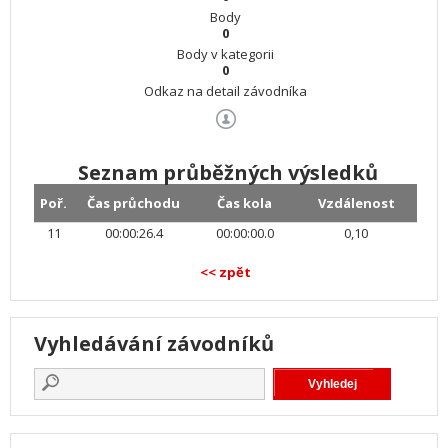
Body
0
Body v kategorii
0
Odkaz na detail závodníka
Seznam průběžných výsledků
Poř.
Čas průchodu
Čas kola
Vzdálenost
11
00:00:26.4
00:00:00.0
0,10
<< zpět
Vyhledávání závodníků