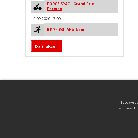
FORCE SPAC - Grand Prix
Forman
10.09.2026 17:00
BB 7 - Běh Akátkami
Další akce
MYLAPS ProChip
Nejspolehlivější a nejpřesnější čipová
Tyto webo
technologie od společnosti MYLAPS. Tato
webových s
technologie je používána na olympijských
hrách pro měření cyklistiky, MTB,
triatlonu, biatlonu, lyžování,
rychlobruslení.