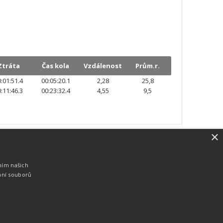
Ztráta
Čas kola
Vzdálenost
Prům.r.
:01:51.4
00:05:20.1
2,28
25,8
:11:46.3
00:23:32.4
4,55
9,5
×
SW vybavení
Pro měření, zpracování a publikaci
ním našich
výsledků používáme software vyvinutý na
ání souborů
zakázku. Lze online publikovat výsledky
komentátorovi na obrazovky a s
nepatrným zpožděním na webových
stránkách.