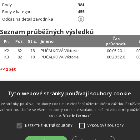
Body
381
Body v kategorii
455
Odkaz na detail závodníka
Seznam průběžných výsledků
Čas
Pr.
Poř.
St.č.
Jméno
průchodu
K2
62
18
PUČÁLKOVÁ Viktorie
00:05:20.1
00
K3
82
18
PUČÁLKOVÁ Viktorie
00:28:52.6
00
<< zpět
Tyto webové stránky používají soubory cookie.
Náš tým
Náš tým je schopen na profesionální
vé stránky používají soubory cookie ke zlepšení uživatelského zážitku. Používá
úrovni zajistit pořádání sportovních
tránek souhlasíte se všemi soubory cookie v souladu s našimi zásadami použív
soutěží. Organizaci závodů, registraci na
místě, měření, zpracování a publikaci
cookie.
Více informací
výsledků.
NEZBYTNĚ NUTNÉ SOUBORY
VÝKONOVÉ SOUBORY