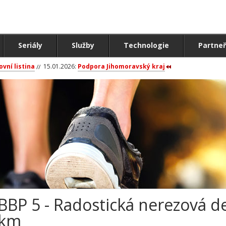
Seriály
Služby
Technologie
Partneř
ovní listina
15.01.2026:
Podpora Jihomoravský kraj
BBP 5 - Radostická nerezová de
km