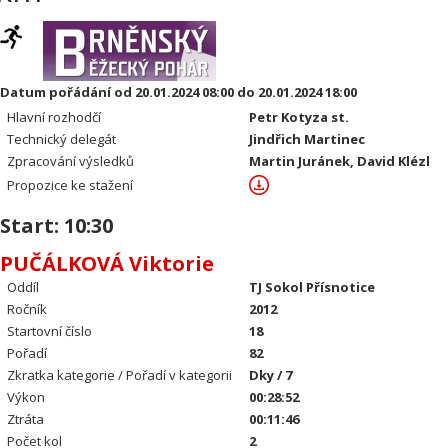
Datum pořádání od 20.01.2024 08:00 do 20.01.2024 18:00
Hlavní rozhodčí
Petr Kotyza st.
Technický delegát
Jindřich Martinec
Zpracování výsledků
Martin Juránek, David Klézl
Propozice ke stažení
Start: 10:30
PUČÁLKOVÁ Viktorie
Oddíl
TJ Sokol Přísnotice
Ročník
2012
Startovní číslo
18
Pořadí
82
Zkratka kategorie / Pořadí v kategorii
Dky / 7
Výkon
00:28:52
Ztráta
00:11:46
Počet kol
2