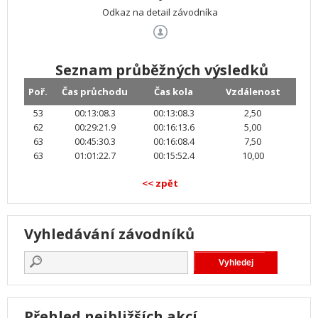
Odkaz na detail závodníka
Seznam průběžných výsledků
Poř.
Čas průchodu
Čas kola
Vzdálenost
53
00:13:08.3
00:13:08.3
2,50
62
00:29:21.9
00:16:13.6
5,00
63
00:45:30.3
00:16:08.4
7,50
63
01:01:22.7
00:15:52.4
10,00
<< zpět
Vyhledávání závodníků
Přehled nejbližších akcí