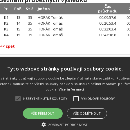
Čas
Pr.
Poř.
St.č.
Jméno
průchodu
K1
13
35
HORÁK Tomáš
00:09:57.6
00
K2
14
35
HORÁK Tomáš
00:20:53.4
00
K3
15
35
HORÁK Tomáš
00:32:03.4
00
K4
15
35
HORÁK Tomáš
00:43:16.8
00
<< zpět
Tyto webové stránky používají soubory cookie.
Náš tým
Náš tým je schopen na profesionální
vé stránky používají soubory cookie ke zlepšení uživatelského zážitku. Používá
úrovni zajistit pořádání sportovních
tránek souhlasíte se všemi soubory cookie v souladu s našimi zásadami použív
soutěží. Organizaci závodů, registraci na
místě, měření, zpracování a publikaci
cookie.
Více informací
výsledků.
NEZBYTNĚ NUTNÉ SOUBORY
VÝKONOVÉ SOUBORY
VŠE PŘIJMOUT
VŠE ODMÍTNOUT
emného souhlasu
Kalendář akcí
Úvod
Výsl
ZOBRAZIT PODROBNOSTI
rtovních akcích a také