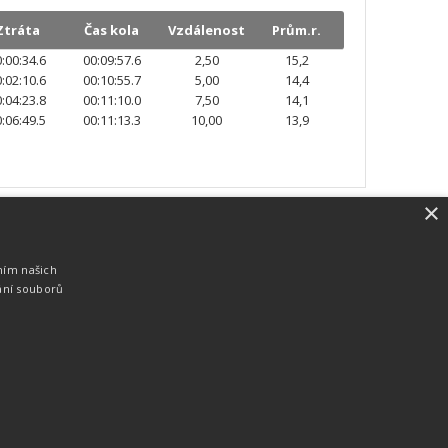
Ztráta
Čas kola
Vzdálenost
Prům.r.
:00:34.6
00:09:57.6
2,50
15,2
:02:10.6
00:10:55.7
5,00
14,4
:04:23.8
00:11:10.0
7,50
14,1
:06:49.5
00:11:13.3
10,00
13,9
×
SW vybavení
Pro měření, zpracování a publikaci
ním našich
výsledků používáme software vyvinutý na
ání souborů
zakázku. Lze online publikovat výsledky
komentátorovi na obrazovky a s
nepatrným zpožděním na webových
stránkách.
edky
Seriály
Služby
Technologie
Partneři
Kontakty
Vyrobeno ve studiu
M square s.r.o.