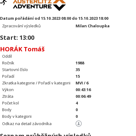
Datum pořádání od 15.10.2023 08:00 do 15.10.2023 18:00
Zpracování výsledků
Milan Chaloupka
Start: 13:00
HORÁK Tomáš
Oddíl
Ročník
1988
Startovní číslo
35
Pořadí
15
Zkratka kategorie / Pořadí v kategorii
MVI / 6
Výkon
00:43:16
Ztráta
00:06:49
Počet kol
4
Body
0
Body v kategorii
0
Odkaz na detail závodníka
Seznam průběžných výsledků