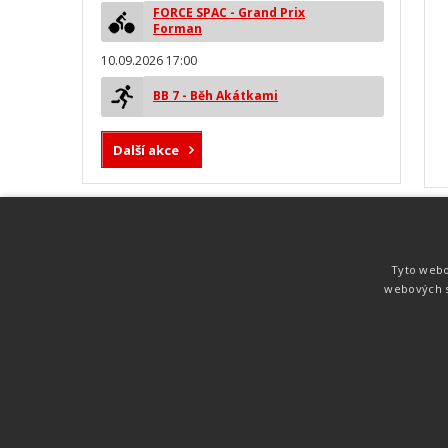
FORCE SPAC - Grand Prix
Forman
10.09.2026 17:00
BB 7 - Běh Akátkami
Další akce
MYLAPS ProChip
Nejspolehlivější a nejpřesnější čipová
Tyto webo
technologie od společnosti MYLAPS. Tato
webových s
technologie je používána na olympijských
hrách pro měření cyklistiky, MTB,
triatlonu, biatlonu, lyžování,
rychlobruslení.
Atletika
UNI
© 2011-2015
. Publikování a šíření obsahu je bez pís
zakázáno.
Zabýváme se časomírou, výsledkovým servisem na různých malých i velkých spo