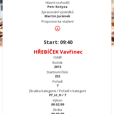
Hlavní rozhodčí
Petr Kotyza
Zpracování výsledků
Martin Juránek
Propozice ke stažení
Start: 09:40
HŘEBÍČEK Vavřinec
Oddíl
Ročník
2013
Startovní číslo
252
Pořadí
7
Zkratka kategorie / Pořadí v kategorii
Př_st_H / 7
Výkon
00:02:09
Ztráta
00:00:09