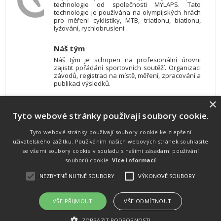
technologie od společnosti MYLAPS. Tato
technologie je používána na olympijských hrách
pro měření cyklistiky, MTB, triatlonu, biatlonu,
lyžování, rychlobruslení.
Náš tým
Náš tým je schopen na profesionální úrovni
zajistit pořádání sportovních soutěží. Organizaci
závodů, registraci na místě, měření, zpracování a
publikaci výsledků.
×
SW vybavení
Tyto webové stránky používají soubory cookie.
Pro měření, zpracování a publikaci výsledků
používáme software vyvinutý na zakázku. Lze
online publikovat výsledky komentátorovi na
Tyto webové stránky používají soubory cookie ke zlepšení
obrazovky a s nepatrným zpožděním na
uživatelského zážitku. Používáním našich webových stránek souhlasíte
webových stránkách.
se všemi soubory cookie v souladu s našimi zásadami používání
souborů cookie.
Více informací
NEZBYTNĚ NUTNÉ SOUBORY
VÝKONOVÉ SOUBORY
Atletika
UNI
© 2011-2015
. Publikování a šíření obsahu je bez písemného
souhlasu zakázáno.
VŠE PŘIJMOUT
VŠE ODMÍTNOUT
Zabýváme se časomírou, výsledkovým servisem na různých malých i velkých sportovních
akcích a také přímo pořádáním sportovních akcí.
ZOBRAZIT PODROBNOSTI