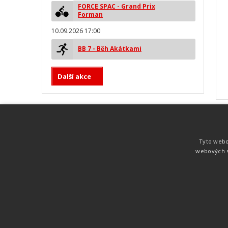
FORCE SPAC - Grand Prix
Forman
10.09.2026 17:00
BB 7 - Běh Akátkami
Další akce
MYLAPS ProChip
Nejspolehlivější a nejpřesnější čipová
Tyto webo
technologie od společnosti MYLAPS. Tato
webových s
technologie je používána na olympijských
hrách pro měření cyklistiky, MTB,
triatlonu, biatlonu, lyžování,
rychlobruslení.
Atletika
UNI
© 2011-2015
. Publikování a šíření obsahu je bez pís
zakázáno.
Zabýváme se časomírou, výsledkovým servisem na různých malých i velkých spo