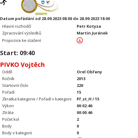
Datum pořádání od 28.09.2023 08:00 do 28.09.2023 18:00
Hlavní rozhodčí
Petr Kotyza
Zpracování výsledků
Martin Juránek
Propozice ke stažení
Start: 09:40
PIVKO Vojtěch
Oddíl
Orel Obřany
Ročník
2013
Startovní číslo
220
Pořadí
15
Zkratka kategorie / Pořadí v kategorii
Př_st_H / 15
Výkon
00:02:46
Ztráta
00:00:46
Počet kol
2
Body
0
Body v kategorii
0