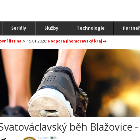
Seriály
Služby
Technologie
Partneř
ovní listina
15.01.2026:
Podpora Jihomoravský kraj
Svatováclavský běh Blažovice - 