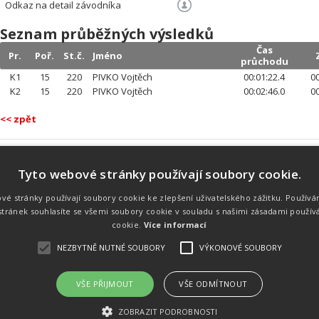
Odkaz na detail závodníka
Seznam průběžných výsledků
Čas
Pr.
Poř.
St.č.
Jméno
průchodu
K1
15
220
PIVKO Vojtěch
00:01:22.4
00
K2
15
220
PIVKO Vojtěch
00:02:46.0
00
<< zpět
Tyto webové stránky používají soubory cookie.
Náš tým
Náš tým je schopen na profesionální
vé stránky používají soubory cookie ke zlepšení uživatelského zážitku. Používá
úrovni zajistit pořádání sportovních
tránek souhlasíte se všemi soubory cookie v souladu s našimi zásadami použív
soutěží. Organizaci závodů, registraci na
místě, měření, zpracování a publikaci
cookie.
Více informací
výsledků.
NEZBYTNĚ NUTNÉ SOUBORY
VÝKONOVÉ SOUBORY
VŠE PŘIJMOUT
VŠE ODMÍTNOUT
emného souhlasu
Kalendář akcí
Úvod
Výsl
ZOBRAZIT PODROBNOSTI
rtovních akcích a také