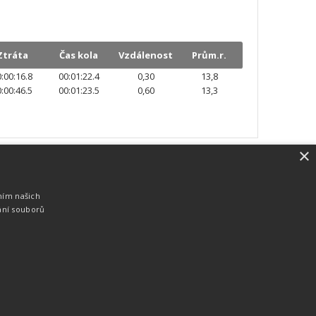
Ztráta
Čas kola
Vzdálenost
Prům.r.
:00:16.8
00:01:22.4
0,30
13,8
:00:46.5
00:01:23.5
0,60
13,3
×
SW vybavení
Pro měření, zpracování a publikaci
ním našich
výsledků používáme software vyvinutý na
ání souborů
zakázku. Lze online publikovat výsledky
komentátorovi na obrazovky a s
nepatrným zpožděním na webových
stránkách.
edky
Seriály
Služby
Technologie
Partneři
Kontakty