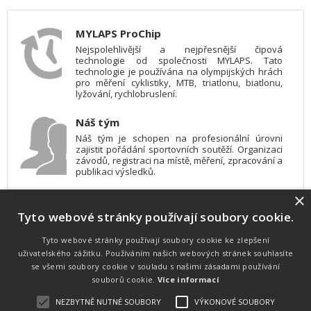
MYLAPS ProChip
Nejspolehlivější a nejpřesnější čipová
technologie od společnosti MYLAPS. Tato
technologie je používána na olympijských hrách
pro měření cyklistiky, MTB, triatlonu, biatlonu,
lyžování, rychlobruslení.
Náš tým
Náš tým je schopen na profesionální úrovni
zajistit pořádání sportovních soutěží. Organizaci
závodů, registraci na místě, měření, zpracování a
publikaci výsledků.
×
SW vybavení
Tyto webové stránky používají soubory cookie.
Pro měření, zpracování a publikaci výsledků
používáme software vyvinutý na zakázku. Lze
online publikovat výsledky komentátorovi na
Tyto webové stránky používají soubory cookie ke zlepšení
obrazovky a s nepatrným zpožděním na
uživatelského zážitku. Používáním našich webových stránek souhlasíte
webových stránkách.
se všemi soubory cookie v souladu s našimi zásadami používání
souborů cookie.
Více informací
NEZBYTNĚ NUTNÉ SOUBORY
VÝKONOVÉ SOUBORY