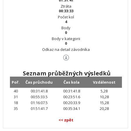
01:51:41
Ztráta
00:33:33
Počet kol
4
Body
0
Body v kategorii
0
Odkaz na detail závodníka
Seznam průběžných výsledků
Poř.
Čas průchodu
Čas kola
Vzdálenost
40
00:31:41.8
00:31:41.8
5,28
31
00:55:33.5
00:23:51.6
10,28
18
01:16:07.5
00:20:33.9
15,28
35
01:51:41.7
00:35:34.1
20,28
<< zpět