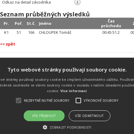
Odkaz na detail závodníka
Seznam průběžných výsledků
Čas
Pr.
Poř.
St.č.
Jméno
průchodu
K1
51
166
CHLOUPEK Tomáš
00:45:51.2
00
<< zpět
Tyto webové stránky používají soubory cookie.
Náš tým
Náš tým je schopen na profesionální
vé stránky používají soubory cookie ke zlepšení uživatelského zážitku. Používá
úrovni zajistit pořádání sportovních
tránek souhlasíte se všemi soubory cookie v souladu s našimi zásadami použív
soutěží. Organizaci závodů, registraci na
místě, měření, zpracování a publikaci
cookie.
Více informací
výsledků.
NEZBYTNĚ NUTNÉ SOUBORY
VÝKONOVÉ SOUBORY
VŠE PŘIJMOUT
VŠE ODMÍTNOUT
emného souhlasu
Kalendář akcí
Úvod
Výsl
ZOBRAZIT PODROBNOSTI
rtovních akcích a také