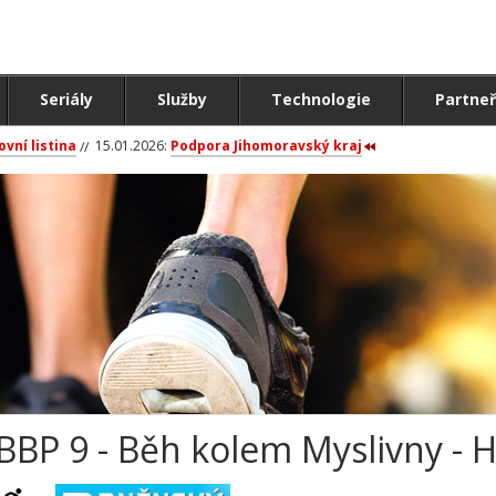
Seriály
Služby
Technologie
Partneř
ovní listina
15.01.2026:
Podpora Jihomoravský kraj
BBP 9 - Běh kolem Myslivny - 