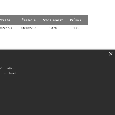
Ztráta
Čas kola
Vzdálenost
Prům.r.
:09:56.3
00:45:51.2
10,60
13,9
×
SW vybavení
Pro měření, zpracování a publikaci
ním našich
výsledků používáme software vyvinutý na
ání souborů
zakázku. Lze online publikovat výsledky
komentátorovi na obrazovky a s
nepatrným zpožděním na webových
stránkách.
edky
Seriály
Služby
Technologie
Partneři
Kontakty
Vyrobeno ve studiu
M square s.r.o.