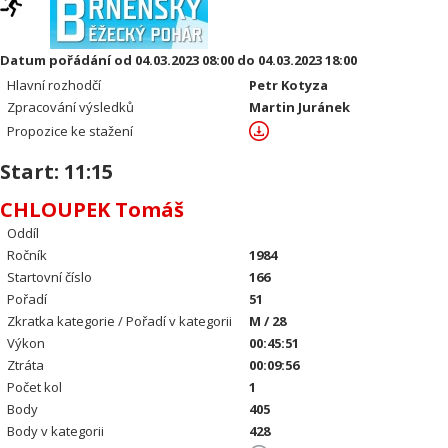
Datum pořádání od 04.03.2023 08:00 do 04.03.2023 18:00
Hlavní rozhodčí
Petr Kotyza
Zpracování výsledků
Martin Juránek
Propozice ke stažení
Start: 11:15
CHLOUPEK Tomáš
Oddíl
Ročník
1984
Startovní číslo
166
Pořadí
51
Zkratka kategorie / Pořadí v kategorii
M / 28
Výkon
00:45:51
Ztráta
00:09:56
Počet kol
1
Body
405
Body v kategorii
428