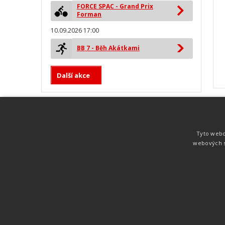
FORCE SPAC - Grand Prix
Forman
10.09.2026 17:00
BB 7 - Běh Akátkami
Další akce
MYLAPS ProChip
Nejspolehlivější a nejpřesnější čipová
Tyto webo
technologie od společnosti MYLAPS. Tato
webových s
technologie je používána na olympijských
hrách pro měření cyklistiky, MTB,
triatlonu, biatlonu, lyžování,
rychlobruslení.
Atletika
UNI
© 2011-2015
. Publikování a šíření obsahu je bez pís
zakázáno.
Zabýváme se časomírou, výsledkovým servisem na různých malých i velkých spo