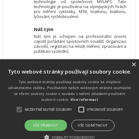
technologie od společnosti MYLAPS. Tato
technologie je používána na olympijských hrách
pro měření cyklistiky, MTB, triatlonu, biatlonu,
lyžování, rychlobruslení.
Náš tým
Náš tým je schopen na profesionální úrovni
zajistit pořádání sportovních soutěží. Organizaci
závodů, registraci na místě, měření, zpracování a
publikaci výsledků.
×
SW vybavení
Tyto webové stránky používají soubory cookie.
Pro měření, zpracování a publikaci výsledků
používáme software vyvinutý na zakázku. Lze
online publikovat výsledky komentátorovi na
Tyto webové stránky používají soubory cookie ke zlepšení
obrazovky a s nepatrným zpožděním na
uživatelského zážitku. Používáním našich webových stránek souhlasíte
webových stránkách.
se všemi soubory cookie v souladu s našimi zásadami používání
souborů cookie.
Více informací
NEZBYTNĚ NUTNÉ SOUBORY
VÝKONOVÉ SOUBORY
Atletika
UNI
© 2011-2015
. Publikování a šíření obsahu je bez písemného
souhlasu zakázáno.
VŠE PŘIJMOUT
VŠE ODMÍTNOUT
Zabýváme se časomírou, výsledkovým servisem na různých malých i velkých sportovních
akcích a také přímo pořádáním sportovních akcí.
ZOBRAZIT PODROBNOSTI