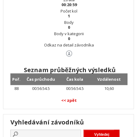
00:20:59
Počet kol
1
Body
0
Body v kategorii
0
Odkaz na detail závodníka
Seznam průběžných výsledků
Poř.
Čas průchodu
Čas kola
Vzdálenost
88
00:56:54.5
00:56:54.5
10,60
<< zpět
Vyhledávání závodníků