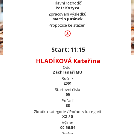
Hlavní rozhodčí
Petr Kotyza
Zpracování výsledků
Martin Juránek
Propozice ke stažení
Start: 11:15
HLADÍKOVÁ Kateřina
Oddíl
Záchranáři MU
Ročník
2001
Startovní číslo
66
Pořadí
88
Zkratka kategorie / Pořadí v kategorii
XZ / 5
Výkon
00:56:54
Ztráta