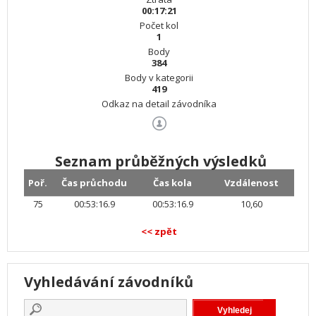
00:17:21
Počet kol
1
Body
384
Body v kategorii
419
Odkaz na detail závodníka
Seznam průběžných výsledků
Poř.
Čas průchodu
Čas kola
Vzdálenost
75
00:53:16.9
00:53:16.9
10,60
<< zpět
Vyhledávání závodníků