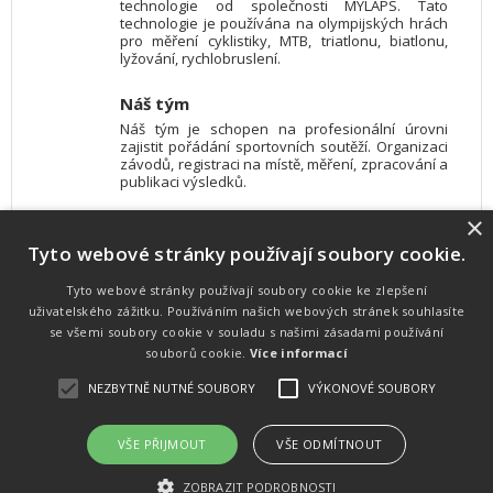
technologie od společnosti MYLAPS. Tato
technologie je používána na olympijských hrách
pro měření cyklistiky, MTB, triatlonu, biatlonu,
lyžování, rychlobruslení.
Náš tým
Náš tým je schopen na profesionální úrovni
zajistit pořádání sportovních soutěží. Organizaci
závodů, registraci na místě, měření, zpracování a
publikaci výsledků.
×
SW vybavení
Tyto webové stránky používají soubory cookie.
Pro měření, zpracování a publikaci výsledků
používáme software vyvinutý na zakázku. Lze
online publikovat výsledky komentátorovi na
Tyto webové stránky používají soubory cookie ke zlepšení
obrazovky a s nepatrným zpožděním na
uživatelského zážitku. Používáním našich webových stránek souhlasíte
webových stránkách.
se všemi soubory cookie v souladu s našimi zásadami používání
souborů cookie.
Více informací
NEZBYTNĚ NUTNÉ SOUBORY
VÝKONOVÉ SOUBORY
Atletika
UNI
© 2011-2015
. Publikování a šíření obsahu je bez písemného
souhlasu zakázáno.
VŠE PŘIJMOUT
VŠE ODMÍTNOUT
Zabýváme se časomírou, výsledkovým servisem na různých malých i velkých sportovních
akcích a také přímo pořádáním sportovních akcí.
ZOBRAZIT PODROBNOSTI