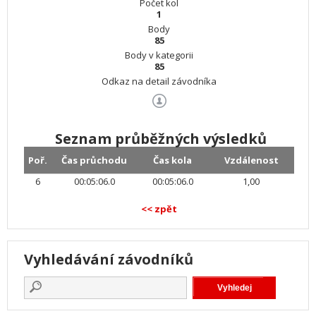
Počet kol
1
Body
85
Body v kategorii
85
Odkaz na detail závodníka
Seznam průběžných výsledků
Poř.
Čas průchodu
Čas kola
Vzdálenost
6
00:05:06.0
00:05:06.0
1,00
<< zpět
Vyhledávání závodníků