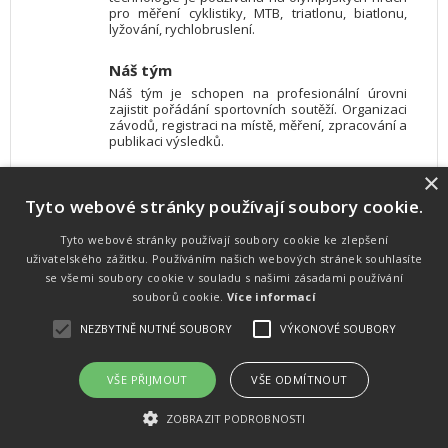
pro měření cyklistiky, MTB, triatlonu, biatlonu,
lyžování, rychlobruslení.
Náš tým
Náš tým je schopen na profesionální úrovni
zajistit pořádání sportovních soutěží. Organizaci
závodů, registraci na místě, měření, zpracování a
publikaci výsledků.
×
SW vybavení
Tyto webové stránky používají soubory cookie.
Pro měření, zpracování a publikaci výsledků
používáme software vyvinutý na zakázku. Lze
online publikovat výsledky komentátorovi na
Tyto webové stránky používají soubory cookie ke zlepšení
obrazovky a s nepatrným zpožděním na
uživatelského zážitku. Používáním našich webových stránek souhlasíte
webových stránkách.
se všemi soubory cookie v souladu s našimi zásadami používání
souborů cookie.
Více informací
NEZBYTNĚ NUTNÉ SOUBORY
VÝKONOVÉ SOUBORY
Atletika
UNI
© 2011-2015
. Publikování a šíření obsahu je bez písemného
souhlasu zakázáno.
VŠE PŘIJMOUT
VŠE ODMÍTNOUT
Zabýváme se časomírou, výsledkovým servisem na různých malých i velkých sportovních
akcích a také přímo pořádáním sportovních akcí.
ZOBRAZIT PODROBNOSTI
Vyrobeno ve studiu
M square s.r.o.