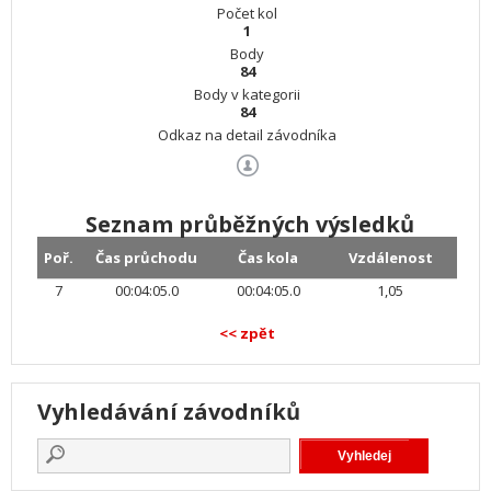
Počet kol
1
Body
84
Body v kategorii
84
Odkaz na detail závodníka
Seznam průběžných výsledků
Poř.
Čas průchodu
Čas kola
Vzdálenost
7
00:04:05.0
00:04:05.0
1,05
<< zpět
Vyhledávání závodníků