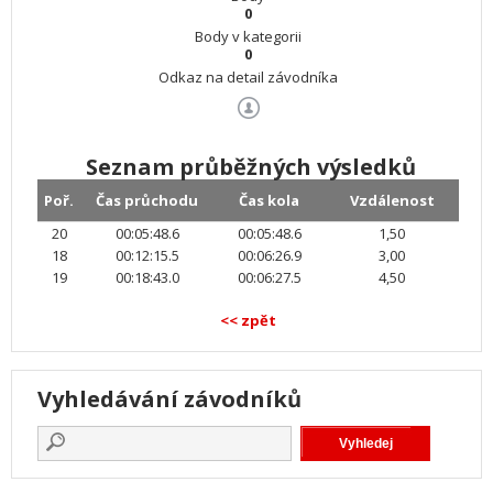
0
Body v kategorii
0
Odkaz na detail závodníka
Seznam průběžných výsledků
Poř.
Čas průchodu
Čas kola
Vzdálenost
20
00:05:48.6
00:05:48.6
1,50
18
00:12:15.5
00:06:26.9
3,00
19
00:18:43.0
00:06:27.5
4,50
<< zpět
Vyhledávání závodníků