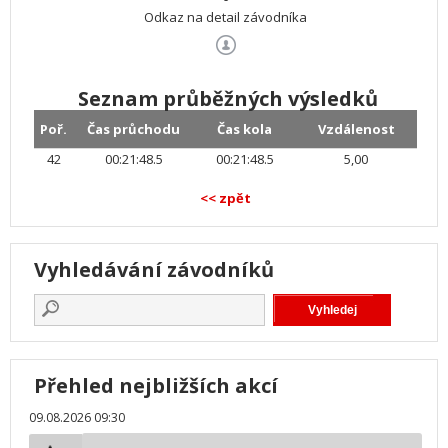
Odkaz na detail závodníka
Seznam průběžných výsledků
Poř.
Čas průchodu
Čas kola
Vzdálenost
42
00:21:48.5
00:21:48.5
5,00
<< zpět
Vyhledávání závodníků
Přehled nejbližších akcí
09.08.2026 09:30