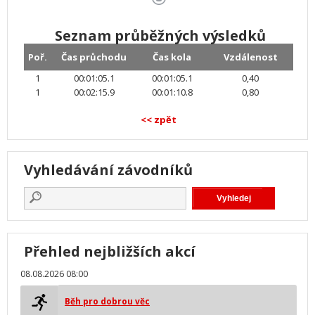
Seznam průběžných výsledků
Poř.
Čas průchodu
Čas kola
Vzdálenost
1
00:01:05.1
00:01:05.1
0,40
1
00:02:15.9
00:01:10.8
0,80
<< zpět
Vyhledávání závodníků
Přehled nejbližších akcí
08.08.2026 08:00
Běh pro dobrou věc