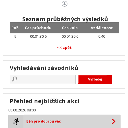
Seznam průběžných výsledků
Poř.
Čas průchodu
Čas kola
Vzdálenost
9
00:01:30.6
00:01:30.6
0,40
<< zpět
Vyhledávání závodníků
Přehled nejbližších akcí
08.08.2026 08:00
Běh pro dobrou věc