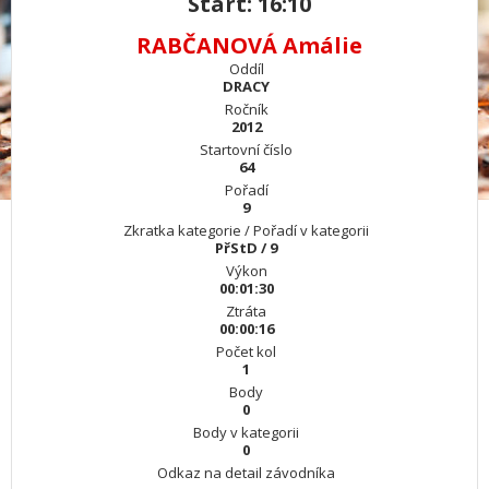
Start: 16:10
RABČANOVÁ Amálie
Oddíl
DRACY
Ročník
2012
Startovní číslo
64
Pořadí
9
Zkratka kategorie / Pořadí v kategorii
PřStD / 9
Výkon
00:01:30
Ztráta
00:00:16
Počet kol
1
Body
0
Body v kategorii
0
Odkaz na detail závodníka