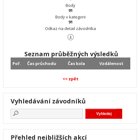
Body
91
Body v kategorii
91
Odkaz na detail závodníka
Seznam průběžných výsledků
Poř.
Čas průchodu
Čas kola
Vzdálenost
<< zpět
Vyhledávání závodníků
Přehled nejbližších akcí