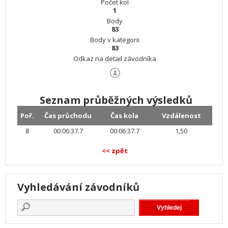
Počet kol
1
Body
83
Body v kategorii
83
Odkaz na detail závodníka
Seznam průběžných výsledků
Poř.
Čas průchodu
Čas kola
Vzdálenost
8
00:06:37.7
00:06:37.7
1,50
<< zpět
Vyhledávání závodníků