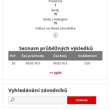
Počet kol
1
Body
71
Body v kategorii
71
Odkaz na detail závodníka
Seznam průběžných výsledků
Poř.
Čas průchodu
Čas kola
Vzdálenost
20
00:02:16.3
00:02:16.3
0,55
<< zpět
Vyhledávání závodníků