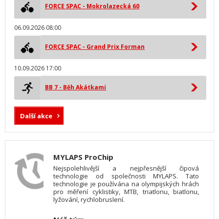
FORCE SPAC - Mokrolazecká 60
06.09.2026 08:00
FORCE SPAC - Grand Prix Forman
10.09.2026 17:00
BB 7 - Běh Akátkami
Další akce
MYLAPS ProChip
Nejspolehlivější a nejpřesnější čipová
technologie od společnosti MYLAPS. Tato
technologie je používána na olympijských hrách
pro měření cyklistiky, MTB, triatlonu, biatlonu,
lyžování, rychlobruslení.