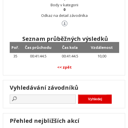
Body v kategorii
0
Odkaz na detail závodníka
Seznam průběžných výsledků
Poř.
Čas průchodu
Čas kola
Vzdálenost
35
00:41:44.5
00:41:44.5
10,00
<< zpět
Vyhledávání závodníků
Přehled nejbližších akcí