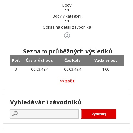
Body
91
Body v kategorii
91
Odkaz na detail závodníka
Seznam průběžných výsledků
Poř.
Čas průchodu
Čas kola
Vzdálenost
3
00:03:49.4
00:03:49.4
1,00
<< zpět
Vyhledávání závodníků