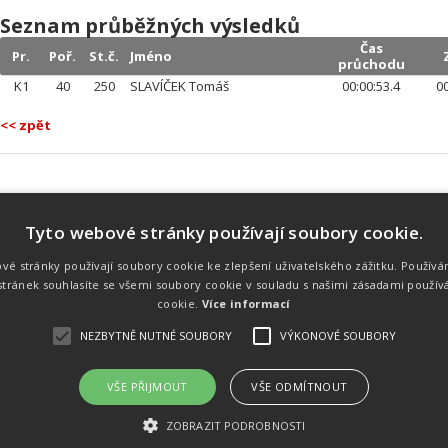
Seznam průběžných výsledků
Čas
Pr.
Poř.
St.č.
Jméno
průchodu
K1
40
250
SLAVÍČEK Tomáš
00:00:53.4
00
<< zpět
Tyto webové stránky používají soubory cookie.
Náš tým
Náš tým je schopen na profesionální
vé stránky používají soubory cookie ke zlepšení uživatelského zážitku. Používá
úrovni zajistit pořádání sportovních
tránek souhlasíte se všemi soubory cookie v souladu s našimi zásadami použív
soutěží. Organizaci závodů, registraci na
místě, měření, zpracování a publikaci
cookie.
Více informací
výsledků.
NEZBYTNĚ NUTNÉ SOUBORY
VÝKONOVÉ SOUBORY
VŠE PŘIJMOUT
VŠE ODMÍTNOUT
emného souhlasu
Kalendář akcí
Úvod
Výsl
ZOBRAZIT PODROBNOSTI
rtovních akcích a také