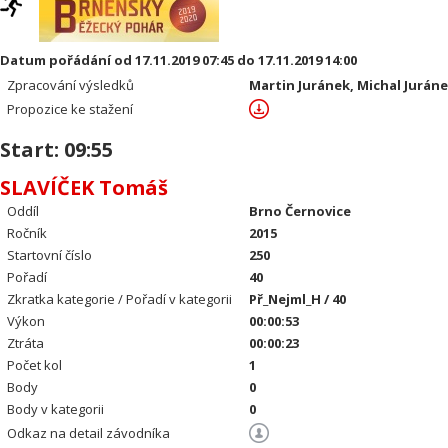
Datum pořádání od 17.11.2019 07:45 do 17.11.2019 14:00
Zpracování výsledků
Martin Juránek, Michal Jurán
Propozice ke stažení
Start: 09:55
SLAVÍČEK Tomáš
Oddíl
Brno Černovice
Ročník
2015
Startovní číslo
250
Pořadí
40
Zkratka kategorie / Pořadí v kategorii
Př_Nejml_H / 40
Výkon
00:00:53
Ztráta
00:00:23
Počet kol
1
Body
0
Body v kategorii
0
Odkaz na detail závodníka