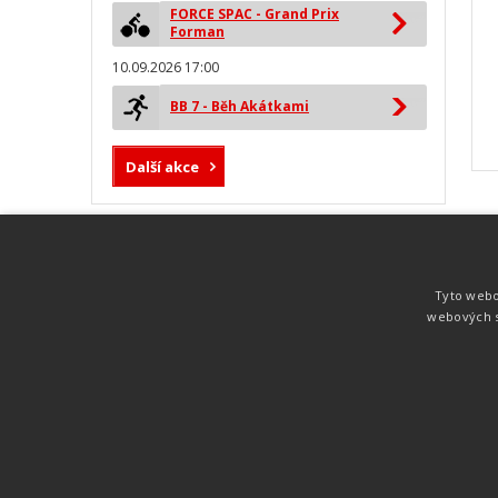
FORCE SPAC - Grand Prix
Forman
10.09.2026 17:00
BB 7 - Běh Akátkami
Další akce
MYLAPS ProChip
Nejspolehlivější a nejpřesnější čipová
Tyto webo
technologie od společnosti MYLAPS. Tato
webových s
technologie je používána na olympijských
hrách pro měření cyklistiky, MTB,
triatlonu, biatlonu, lyžování,
rychlobruslení.
Atletika
UNI
© 2011-2015
. Publikování a šíření obsahu je bez pís
zakázáno.
Zabýváme se časomírou, výsledkovým servisem na různých malých i velkých spo