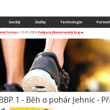
Seriály
Služby
Technologie
Partneř
ovní listina
15.01.2026:
Podpora Jihomoravský kraj
BBP 1 - Běh o pohár Jehnic - P