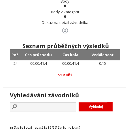
Body
0
Body v kategorii
0
Odkaz na detail závodníka
Seznam průběžných výsledků
Poř.
Čas průchodu
Čas kola
Vzdálenost
24
00:00:41.4
00:00:41.4
0,15
<< zpět
Vyhledávání závodníků
Přehled nejbližších akcí