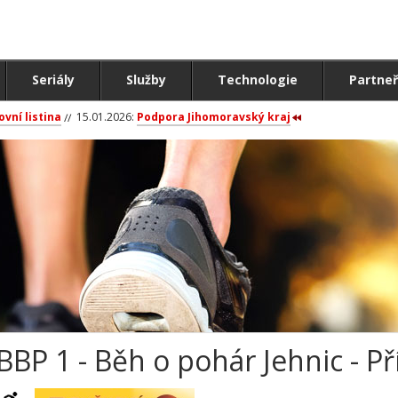
Seriály
Služby
Technologie
Partneř
ovní listina
15.01.2026:
Podpora Jihomoravský kraj
BBP 1 - Běh o pohár Jehnic - P