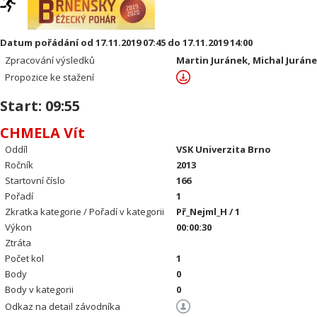
Datum pořádání od 17.11.2019 07:45 do 17.11.2019 14:00
Zpracování výsledků
Martin Juránek, Michal Jurán
Propozice ke stažení
Start: 09:55
CHMELA Vít
Oddíl
VSK Univerzita Brno
Ročník
2013
Startovní číslo
166
Pořadí
1
Zkratka kategorie / Pořadí v kategorii
Př_Nejml_H / 1
Výkon
00:00:30
Ztráta
Počet kol
1
Body
0
Body v kategorii
0
Odkaz na detail závodníka