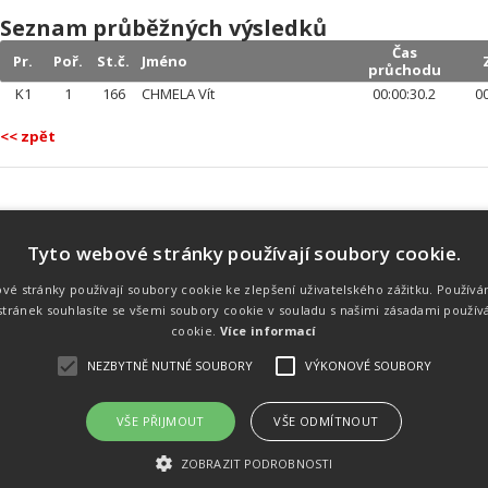
Seznam průběžných výsledků
Čas
Pr.
Poř.
St.č.
Jméno
průchodu
K1
1
166
CHMELA Vít
00:00:30.2
00
<< zpět
Tyto webové stránky používají soubory cookie.
Náš tým
Náš tým je schopen na profesionální
vé stránky používají soubory cookie ke zlepšení uživatelského zážitku. Používá
úrovni zajistit pořádání sportovních
tránek souhlasíte se všemi soubory cookie v souladu s našimi zásadami použív
soutěží. Organizaci závodů, registraci na
místě, měření, zpracování a publikaci
cookie.
Více informací
výsledků.
NEZBYTNĚ NUTNÉ SOUBORY
VÝKONOVÉ SOUBORY
VŠE PŘIJMOUT
VŠE ODMÍTNOUT
emného souhlasu
Kalendář akcí
Úvod
Výsl
ZOBRAZIT PODROBNOSTI
rtovních akcích a také