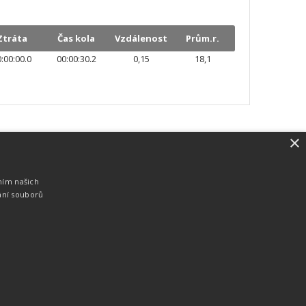
Ztráta
Čas kola
Vzdálenost
Prům.r.
:00:00.0
00:00:30.2
0,15
18,1
×
SW vybavení
Pro měření, zpracování a publikaci
ním našich
výsledků používáme software vyvinutý na
ání souborů
zakázku. Lze online publikovat výsledky
komentátorovi na obrazovky a s
nepatrným zpožděním na webových
stránkách.
edky
Seriály
Služby
Technologie
Partneři
Kontakty
Vyrobeno ve studiu
M square s.r.o.