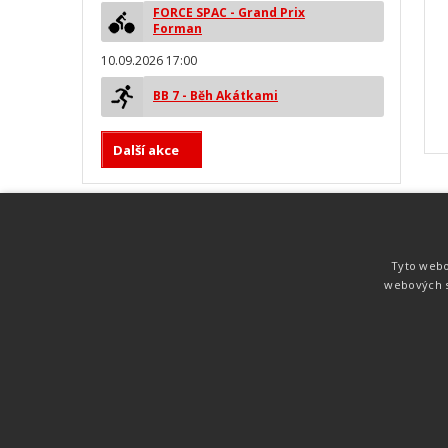
FORCE SPAC - Grand Prix
Forman
10.09.2026 17:00
BB 7 - Běh Akátkami
Další akce
MYLAPS ProChip
Nejspolehlivější a nejpřesnější čipová
Tyto webo
technologie od společnosti MYLAPS. Tato
webových s
technologie je používána na olympijských
hrách pro měření cyklistiky, MTB,
triatlonu, biatlonu, lyžování,
rychlobruslení.
Atletika
UNI
© 2011-2015
. Publikování a šíření obsahu je bez pís
zakázáno.
Zabýváme se časomírou, výsledkovým servisem na různých malých i velkých spo