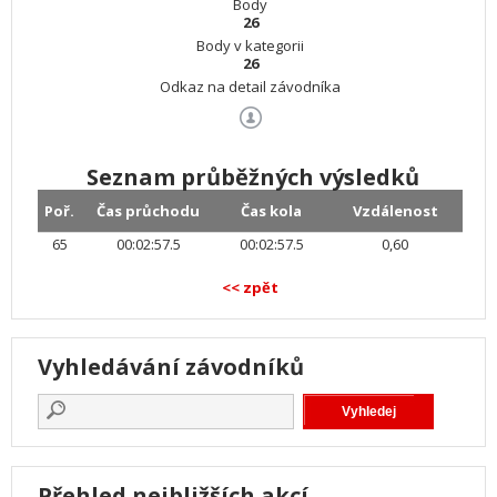
Body
26
Body v kategorii
26
Odkaz na detail závodníka
Seznam průběžných výsledků
Poř.
Čas průchodu
Čas kola
Vzdálenost
65
00:02:57.5
00:02:57.5
0,60
<< zpět
Vyhledávání závodníků
Přehled nejbližších akcí