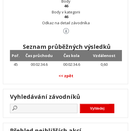
Body
46
Body v kategorii
46
Odkaz na detail závodníka
Seznam průběžných výsledků
Poř.
Čas průchodu
Čas kola
Vzdálenost
45
00:02:34.6
00:02:34.6
0,60
<< zpět
Vyhledávání závodníků
Přehled nejbližších akcí