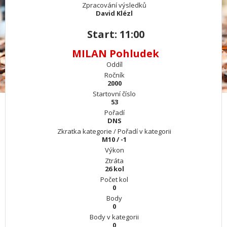
Zpracování výsledků
David Klézl
Start: 11:00
MILAN Pohludek
Oddíl
Ročník
2000
Startovní číslo
53
Pořadí
DNS
Zkratka kategorie / Pořadí v kategorii
M10 / -1
Výkon
Ztráta
26 kol
Počet kol
0
Body
0
Body v kategorii
0