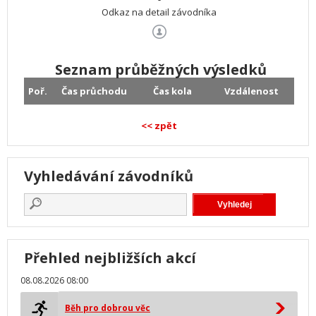
Odkaz na detail závodníka
Seznam průběžných výsledků
Poř.
Čas průchodu
Čas kola
Vzdálenost
<< zpět
Vyhledávání závodníků
Přehled nejbližších akcí
08.08.2026 08:00
Běh pro dobrou věc