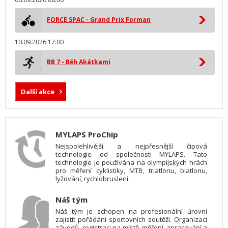
FORCE SPAC - Grand Prix Forman
10.09.2026 17:00
BB 7 - Běh Akátkami
Další akce
MYLAPS ProChip
Nejspolehlivější a nejpřesnější čipová
technologie od společnosti MYLAPS. Tato
technologie je používána na olympijských hrách
pro měření cyklistiky, MTB, triatlonu, biatlonu,
lyžování, rychlobruslení.
Náš tým
Náš tým je schopen na profesionální úrovni
zajistit pořádání sportovních soutěží. Organizaci
závodů, registraci na místě, měření, zpracování a