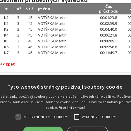
Čas
Pr.
Poř.
St.č.
Jméno
průchodu
K1
3
45
VOTÝPKA Martin
00:01:23.8
00
K2
3
45
VOTÝPKA Martin
00:02:59.9
00
K3
3
45
VOTÝPKA Martin
00:04:40.0
00
K4
3
45
VOTÝPKA Martin
00:06:21.8
00
K5
3
45
VOTÝPKA Martin
00:08:09.1
00
K6
3
45
VOTÝPKA Martin
00:09:58.8
00
K7
3
45
VOTÝPKA Martin
00:11:49.7
00
<< zpět
Tyto webové stránky používají soubory cookie.
Náš tým
Náš tým je schopen na profesionální
vé stránky používají soubory cookie ke zlepšení uživatelského zážitku. Používá
úrovni zajistit pořádání sportovních
tránek souhlasíte se všemi soubory cookie v souladu s našimi zásadami použív
soutěží. Organizaci závodů, registraci na
místě, měření, zpracování a publikaci
cookie.
Více informací
výsledků.
NEZBYTNĚ NUTNÉ SOUBORY
VÝKONOVÉ SOUBORY