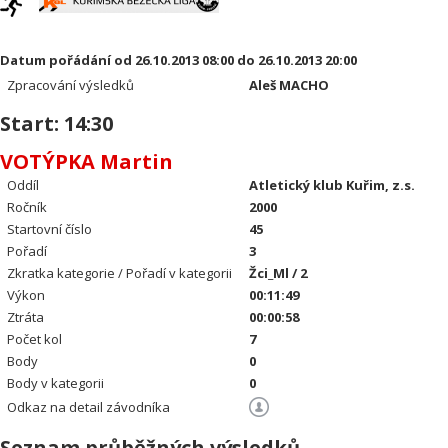
Datum pořádání od 26.10.2013 08:00 do 26.10.2013 20:00
Zpracování výsledků
Aleš MACHO
Start: 14:30
VOTÝPKA Martin
Oddíl
Atletický klub Kuřim, z.s.
Ročník
2000
Startovní číslo
45
Pořadí
3
Zkratka kategorie / Pořadí v kategorii
Žci_Ml / 2
Výkon
00:11:49
Ztráta
00:00:58
Počet kol
7
Body
0
Body v kategorii
0
Odkaz na detail závodníka
Seznam průběžných výsledků