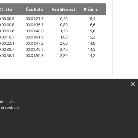
Ztráta
Čas kola
Vzdálenost
Prům.r.
:00:00.9
00:01:23.8
0,40
18,4
:00:00.8
00:01:36.1
0,80
16,6
:00:01.6
00:01:40.0
1,20
15,6
:00:10.7
00:01:41.8
1,60
15,2
:00:23.1
00:01:47.2
2,00
14,8
:00:38.7
00:01:49.7
2,40
14,5
:00:58.1
00:01:50.8
2,80
14,2
×
SW vybavení
Pro měření, zpracování a publikaci
ním našich
výsledků používáme software vyvinutý na
ání souborů
zakázku. Lze online publikovat výsledky
komentátorovi na obrazovky a s
nepatrným zpožděním na webových
stránkách.