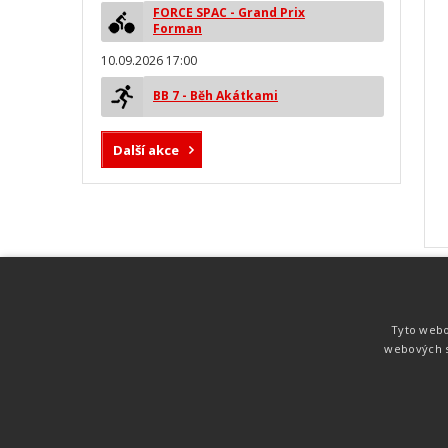
FORCE SPAC - Grand Prix
Forman
10.09.2026 17:00
BB 7 - Běh Akátkami
Další akce
MYLAPS ProChip
Nejspolehlivější a nejpřesnější čipová
Tyto webo
technologie od společnosti MYLAPS. Tato
webových s
technologie je používána na olympijských
hrách pro měření cyklistiky, MTB,
triatlonu, biatlonu, lyžování,
rychlobruslení.