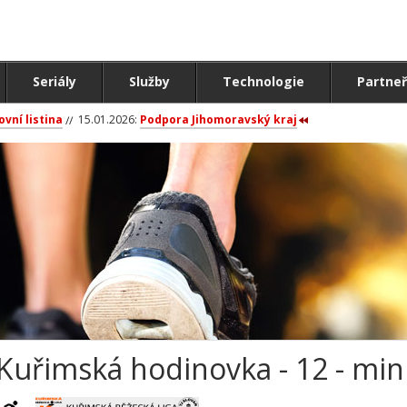
Seriály
Služby
Technologie
Partneř
ovní listina
15.01.2026:
Podpora Jihomoravský kraj
Kuřimská hodinovka - 12 - mi