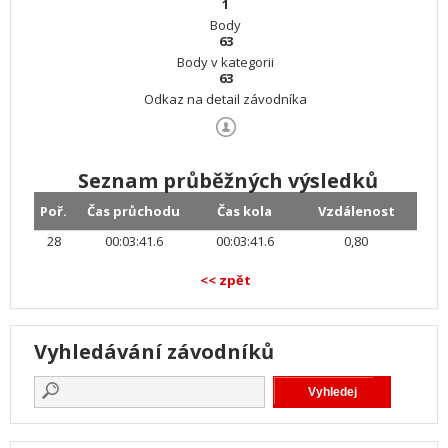
1
Body
63
Body v kategorii
63
Odkaz na detail závodníka
Seznam průběžných výsledků
Poř.
Čas průchodu
Čas kola
Vzdálenost
28
00:03:41.6
00:03:41.6
0,80
<< zpět
Vyhledávání závodníků