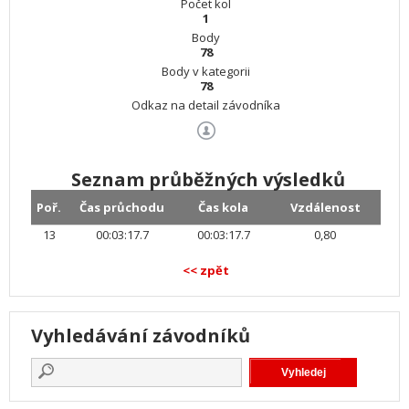
Počet kol
1
Body
78
Body v kategorii
78
Odkaz na detail závodníka
Seznam průběžných výsledků
Poř.
Čas průchodu
Čas kola
Vzdálenost
13
00:03:17.7
00:03:17.7
0,80
<< zpět
Vyhledávání závodníků