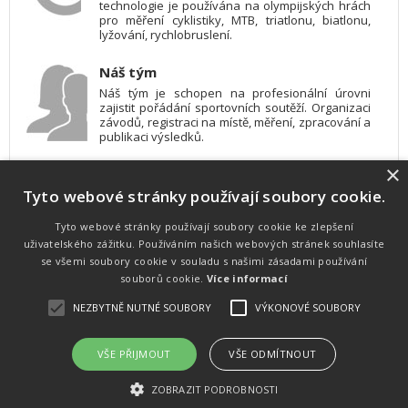
technologie je používána na olympijských hrách
pro měření cyklistiky, MTB, triatlonu, biatlonu,
lyžování, rychlobruslení.
Náš tým
Náš tým je schopen na profesionální úrovni
zajistit pořádání sportovních soutěží. Organizaci
závodů, registraci na místě, měření, zpracování a
publikaci výsledků.
×
SW vybavení
Tyto webové stránky používají soubory cookie.
Pro měření, zpracování a publikaci výsledků
používáme software vyvinutý na zakázku. Lze
online publikovat výsledky komentátorovi na
Tyto webové stránky používají soubory cookie ke zlepšení
obrazovky a s nepatrným zpožděním na
uživatelského zážitku. Používáním našich webových stránek souhlasíte
webových stránkách.
se všemi soubory cookie v souladu s našimi zásadami používání
souborů cookie.
Více informací
NEZBYTNĚ NUTNÉ SOUBORY
VÝKONOVÉ SOUBORY
Atletika
UNI
© 2011-2015
. Publikování a šíření obsahu je bez písemného
souhlasu zakázáno.
VŠE PŘIJMOUT
VŠE ODMÍTNOUT
Zabýváme se časomírou, výsledkovým servisem na různých malých i velkých sportovních
akcích a také přímo pořádáním sportovních akcí.
ZOBRAZIT PODROBNOSTI
Vyrobeno ve studiu
M square s.r.o.