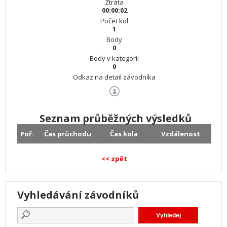
Ztráta
00:00:02
Počet kol
1
Body
0
Body v kategorii
0
Odkaz na detail závodníka
Seznam průběžných výsledků
Poř.
Čas průchodu
Čas kola
Vzdálenost
<< zpět
Vyhledávání závodníků