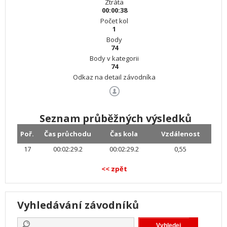
Ztráta
00:00:38
Počet kol
1
Body
74
Body v kategorii
74
Odkaz na detail závodníka
Seznam průběžných výsledků
Poř.
Čas průchodu
Čas kola
Vzdálenost
17
00:02:29.2
00:02:29.2
0,55
<< zpět
Vyhledávání závodníků