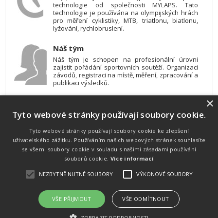
technologie od společnosti MYLAPS. Tato
technologie je používána na olympijských hrách
pro měření cyklistiky, MTB, triatlonu, biatlonu,
lyžování, rychlobruslení.
Náš tým
Náš tým je schopen na profesionální úrovni
zajistit pořádání sportovních soutěží. Organizaci
závodů, registraci na místě, měření, zpracování a
publikaci výsledků.
×
SW vybavení
Tyto webové stránky používají soubory cookie.
Pro měření, zpracování a publikaci výsledků
používáme software vyvinutý na zakázku. Lze
online publikovat výsledky komentátorovi na
Tyto webové stránky používají soubory cookie ke zlepšení
obrazovky a s nepatrným zpožděním na
uživatelského zážitku. Používáním našich webových stránek souhlasíte
webových stránkách.
se všemi soubory cookie v souladu s našimi zásadami používání
souborů cookie.
Více informací
NEZBYTNĚ NUTNÉ SOUBORY
VÝKONOVÉ SOUBORY
Atletika
UNI
© 2011-2015
. Publikování a šíření obsahu je bez písemného
souhlasu zakázáno.
VŠE PŘIJMOUT
VŠE ODMÍTNOUT
Zabýváme se časomírou, výsledkovým servisem na různých malých i velkých sportovních
akcích a také přímo pořádáním sportovních akcí.
ZOBRAZIT PODROBNOSTI