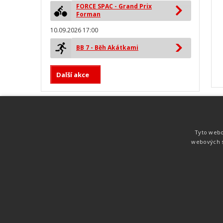
FORCE SPAC - Grand Prix
Forman
10.09.2026 17:00
BB 7 - Běh Akátkami
Další akce
MYLAPS ProChip
Nejspolehlivější a nejpřesnější čipová
Tyto webo
technologie od společnosti MYLAPS. Tato
webových s
technologie je používána na olympijských
hrách pro měření cyklistiky, MTB,
triatlonu, biatlonu, lyžování,
rychlobruslení.
Atletika
UNI
© 2011-2015
. Publikování a šíření obsahu je bez pís
zakázáno.
Zabýváme se časomírou, výsledkovým servisem na různých malých i velkých spo