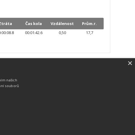
Ztráta
Čas kola
Vzdálenost
Prům.r.
:00:08.8
00:01:42.6
0,50
17,7
×
SW vybavení
Pro měření, zpracování a publikaci
ním našich
výsledků používáme software vyvinutý na
ání souborů
zakázku. Lze online publikovat výsledky
komentátorovi na obrazovky a s
nepatrným zpožděním na webových
stránkách.
edky
Seriály
Služby
Technologie
Partneři
Kontakty
Vyrobeno ve studiu
M square s.r.o.