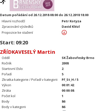
Datum pořádání od 26.12.2018 08:00 do 26.12.2018 18:00
Hlavní rozhodčí
Petr Kotyza
Zpracování výsledků
David Klézl
Propozice ke stažení
Start: 09:20
ZŘÍDKAVESELÝ Martin
Oddíl
SK Žabovřesky Brno
Ročník
2008
Startovní číslo
2
Pořadí
5
Zkratka kategorie / Pořadí v kategorii
Př_St_H / 5
Výkon
00:01:42
Ztráta
00:00:08
Počet kol
1
Body
86
Body v kategorii
86