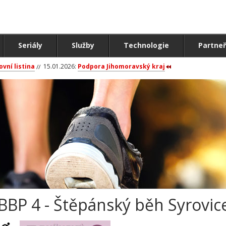
Seriály
Služby
Technologie
Partneř
ovní listina
15.01.2026:
Podpora Jihomoravský kraj
BBP 4 - Štěpánský běh Syrovice 