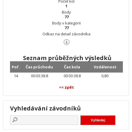
Počet kol
1
Body
77
Body v kategorii
77
Odkaz na detail závodníka
Seznam průběžných výsledků
Poř.
Čas průchodu
Čas kola
Vzdálenost
14
00:03:38.8
00:03:38.8
0,80
<< zpět
Vyhledávání závodníků