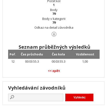
Počet kol
1
Body
79
Body v kategorii
79
Odkaz na detail závodníka
Seznam průběžných výsledků
Poř.
Čas průchodu
Čas kola
Vzdálenost
12
00:03:55.3
00:03:55.3
1,00
<< zpět
Vyhledávání závodníků