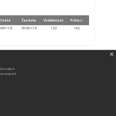
Ztráta
Čas kola
Vzdálenost
Prům.r.
:00:11.8
00:06:17.0
1,50
14,5
×
SW vybavení
Pro měření, zpracování a publikaci
ním našich
výsledků používáme software vyvinutý na
ání souborů
zakázku. Lze online publikovat výsledky
komentátorovi na obrazovky a s
nepatrným zpožděním na webových
stránkách.
edky
Seriály
Služby
Technologie
Partneři
Kontakty
Vyrobeno ve studiu
M square s.r.o.