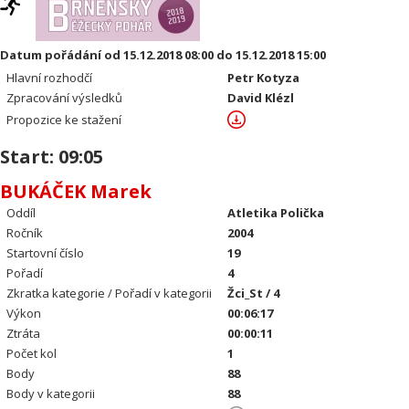
Datum pořádání od 15.12.2018 08:00 do 15.12.2018 15:00
Hlavní rozhodčí
Petr Kotyza
Zpracování výsledků
David Klézl
Propozice ke stažení
Start: 09:05
BUKÁČEK Marek
Oddíl
Atletika Polička
Ročník
2004
Startovní číslo
19
Pořadí
4
Zkratka kategorie / Pořadí v kategorii
Žci_St / 4
Výkon
00:06:17
Ztráta
00:00:11
Počet kol
1
Body
88
Body v kategorii
88