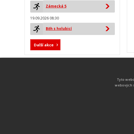
Zámecká 5
19.09.2026 08:30
Běh s holubicí
Další akce
MYLAPS ProChip
Nejspolehlivější a nejpřesnější čipová
Tyto webo
technologie od společnosti MYLAPS. Tato
webových s
technologie je používána na olympijských
hrách pro měření cyklistiky, MTB,
triatlonu, biatlonu, lyžování,
rychlobruslení.
Atletika
UNI
© 2011-2015
. Publikování a šíření obsahu je bez pís
zakázáno.
Zabýváme se časomírou, výsledkovým servisem na různých malých i velkých spo