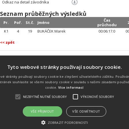
Odkaz na detail závodníka
Seznam průběžných výsledků
Čas
Pr.
Poř.
St.č.
Jméno
průchodu
K1
4
19
BUKÁČEK Marek
00:06:17.0
00
<< zpět
Tyto webové stránky používají soubory cookie.
Náš tým
Náš tým je schopen na profesionální
vé stránky používají soubory cookie ke zlepšení uživatelského zážitku. Používá
úrovni zajistit pořádání sportovních
tránek souhlasíte se všemi soubory cookie v souladu s našimi zásadami použív
soutěží. Organizaci závodů, registraci na
místě, měření, zpracování a publikaci
cookie.
Více informací
výsledků.
NEZBYTNĚ NUTNÉ SOUBORY
VÝKONOVÉ SOUBORY
VŠE PŘIJMOUT
VŠE ODMÍTNOUT
emného souhlasu
Kalendář akcí
Úvod
Výsl
ZOBRAZIT PODROBNOSTI
rtovních akcích a také