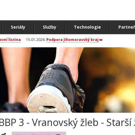
Seriály
Služby
Technologie
Partneř
ovní listina
15.01.2026:
Podpora Jihomoravský kraj
BBP 3 - Vranovský žleb - Starší 