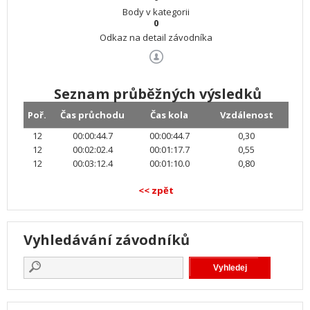
Body v kategorii
0
Odkaz na detail závodníka
Seznam průběžných výsledků
Poř.
Čas průchodu
Čas kola
Vzdálenost
12
00:00:44.7
00:00:44.7
0,30
12
00:02:02.4
00:01:17.7
0,55
12
00:03:12.4
00:01:10.0
0,80
<< zpět
Vyhledávání závodníků