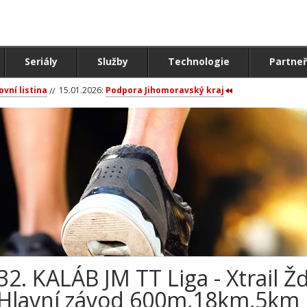
Seriály
Služby
Technologie
Partneř
ovní listina
15.01.2026:
Podpora Jihomoravský kraj
32. KALÁB JM TT Liga - Xtrail 
Hlavní závod 600m,18km,5km