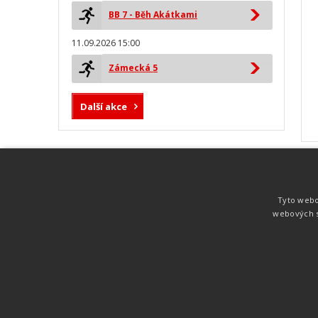
BB 7 - Běh Akátkami
11.09.2026 15:00
Zámecká 5
Další akce
MYLAPS ProChip
Nejspolehlivější a nejpřesnější čipová
Tyto webo
technologie od společnosti MYLAPS. Tato
webových s
technologie je používána na olympijských
hrách pro měření cyklistiky, MTB,
triatlonu, biatlonu, lyžování,
rychlobruslení.
Atletika
UNI
© 2011-2015
. Publikování a šíření obsahu je bez pís
zakázáno.