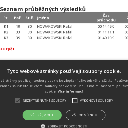
Seznam průběžných výsledků
Čas
Pr.
Poř.
St.č.
Jméno
průchodu
K1
19
30
NOWAKOWSKI Rafal
00:14:49.0
00
K2
33
30
NOWAKOWSKI Rafal
01:11:11.1
00
K3
39
30
NOWAKOWSKI Rafal
01:40:10.9
00
<< zpět
Tyto webové stránky používají soubory cookie.
Náš tým
Náš tým je schopen na profesionální
vé stránky používají soubory cookie ke zlepšení uživatelského zážitku. Používá
úrovni zajistit pořádání sportovních
tránek souhlasíte se všemi soubory cookie v souladu s našimi zásadami použív
soutěží. Organizaci závodů, registraci na
místě, měření, zpracování a publikaci
cookie.
Více informací
výsledků.
NEZBYTNĚ NUTNÉ SOUBORY
VÝKONOVÉ SOUBORY
VŠE PŘIJMOUT
VŠE ODMÍTNOUT
emného souhlasu
Kalendář akcí
Úvod
Výsl
ZOBRAZIT PODROBNOSTI