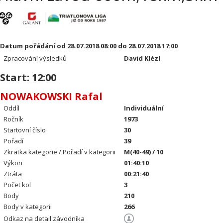
Datum pořádání od 28.07.2018 08:00 do 28.07.2018 17:00
Zpracování výsledků
David Klézl
Start: 12:00
NOWAKOWSKI Rafal
Oddíl
Individuální
Ročník
1973
Startovní číslo
30
Pořadí
39
Zkratka kategorie / Pořadí v kategorii
M(40-49) / 10
Výkon
01:40:10
Ztráta
00:21:40
Počet kol
3
Body
210
Body v kategorii
266
Odkaz na detail závodníka