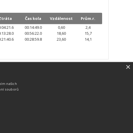
Ztráta
Čas kola
Vzdálenost
Prům.r.
:04:21.6
00:14:49.0
0,60
2,4
:13:28.0
00:56:22.0
18,60
15,7
:21:40.6
00:28:59.8
23,60
14,1
×
SW vybavení
Pro měření, zpracování a publikaci
ním našich
výsledků používáme software vyvinutý na
ání souborů
zakázku. Lze online publikovat výsledky
komentátorovi na obrazovky a s
nepatrným zpožděním na webových
stránkách.
edky
Seriály
Služby
Technologie
Partneři
Kontakty