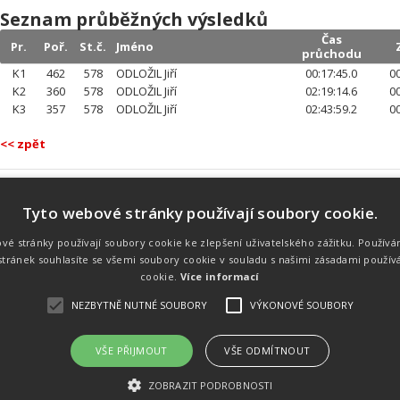
Seznam průběžných výsledků
Čas
Pr.
Poř.
St.č.
Jméno
průchodu
K1
462
578
ODLOŽIL Jiří
00:17:45.0
00
K2
360
578
ODLOŽIL Jiří
02:19:14.6
00
K3
357
578
ODLOŽIL Jiří
02:43:59.2
00
<< zpět
Tyto webové stránky používají soubory cookie.
Náš tým
Náš tým je schopen na profesionální
vé stránky používají soubory cookie ke zlepšení uživatelského zážitku. Používá
úrovni zajistit pořádání sportovních
tránek souhlasíte se všemi soubory cookie v souladu s našimi zásadami použív
soutěží. Organizaci závodů, registraci na
místě, měření, zpracování a publikaci
cookie.
Více informací
výsledků.
NEZBYTNĚ NUTNÉ SOUBORY
VÝKONOVÉ SOUBORY
VŠE PŘIJMOUT
VŠE ODMÍTNOUT
emného souhlasu
Kalendář akcí
Úvod
Výsl
ZOBRAZIT PODROBNOSTI
rtovních akcích a také