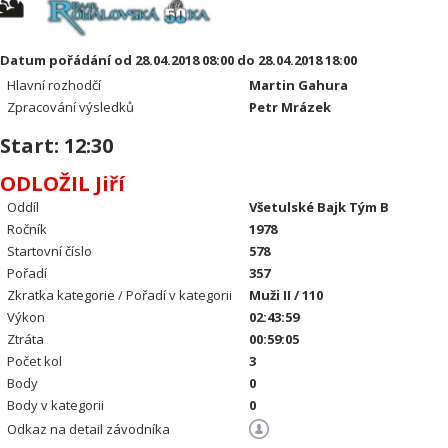
Datum pořádání od 28.04.2018 08:00 do 28.04.2018 18:00
Hlavní rozhodčí
Martin Gahura
Zpracování výsledků
Petr Mrázek
Start: 12:30
ODLOŽIL Jiří
Oddíl
Všetulské Bajk Tým B
Ročník
1978
Startovní číslo
578
Pořadí
357
Zkratka kategorie / Pořadí v kategorii
Muži II / 110
Výkon
02:43:59
Ztráta
00:59:05
Počet kol
3
Body
0
Body v kategorii
0
Odkaz na detail závodníka