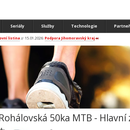
Seriály
Služby
Technologie
Partneř
ovní listina
15.01.2026:
Podpora Jihomoravský kraj
Rohálovská 50ka MTB - Hlavní