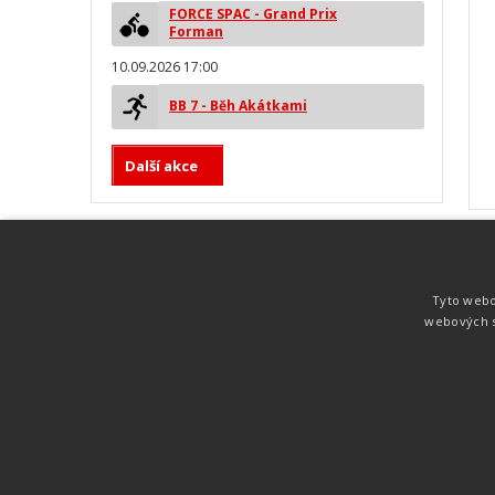
FORCE SPAC - Grand Prix
Forman
10.09.2026 17:00
BB 7 - Běh Akátkami
Další akce
MYLAPS ProChip
Nejspolehlivější a nejpřesnější čipová
Tyto webo
technologie od společnosti MYLAPS. Tato
webových s
technologie je používána na olympijských
hrách pro měření cyklistiky, MTB,
triatlonu, biatlonu, lyžování,
rychlobruslení.
Atletika
UNI
© 2011-2015
. Publikování a šíření obsahu je bez pís
zakázáno.
Zabýváme se časomírou, výsledkovým servisem na různých malých i velkých spo