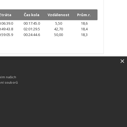
Ztráta
Čas kola
Vzdálenost
Prům.r.
:06:39.0
00:17:45.0
5,50
18,6
:49:43.8
02:01:29.5
42,70
18,4
:59:05.9
00:24:44.6
50,00
18,3
×
SW vybavení
Pro měření, zpracování a publikaci
ním našich
výsledků používáme software vyvinutý na
ání souborů
zakázku. Lze online publikovat výsledky
komentátorovi na obrazovky a s
nepatrným zpožděním na webových
stránkách.
edky
Seriály
Služby
Technologie
Partneři
Kontakty