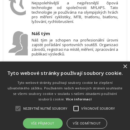
Nejspolehlivější a nejpřesnější čipová
technologie od společnosti MYLAPS. Tato
technologie je používána na olympijských hrách
pro měření cyklistiky, MTB, triatlonu, biatlonu,
lyžování, rychlobruslení.
Náš tým
Náš tým je schopen na profesionální úrovni
zajistit pořádání sportovních soutěží. Organizaci
závodů, registraci na místě, měření, zpracování a
publikaci výsledků.
×
SW vybavení
Tyto webové stránky používají soubory cookie.
Pro měření, zpracování a publikaci výsledků
používáme software vyvinutý na zakázku. Lze
online publikovat výsledky komentátorovi na
Tyto webové stránky používají soubory cookie ke zlepšení
obrazovky a s nepatrným zpožděním na
uživatelského zážitku. Používáním našich webových stránek souhlasíte
webových stránkách.
se všemi soubory cookie v souladu s našimi zásadami používání
souborů cookie.
Více informací
NEZBYTNĚ NUTNÉ SOUBORY
VÝKONOVÉ SOUBORY
Atletika
UNI
© 2011-2015
. Publikování a šíření obsahu je bez písemného
souhlasu zakázáno.
VŠE PŘIJMOUT
VŠE ODMÍTNOUT
Zabýváme se časomírou, výsledkovým servisem na různých malých i velkých sportovních