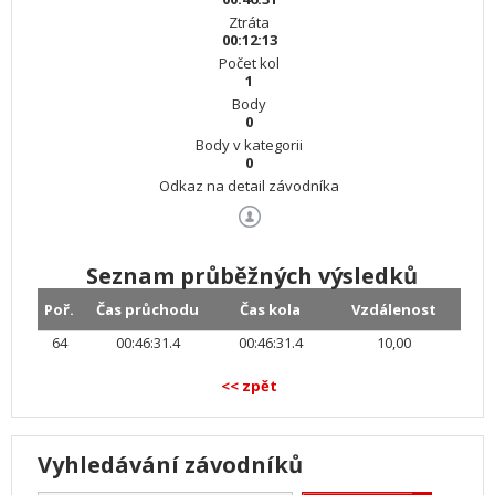
Ztráta
00:12:13
Počet kol
1
Body
0
Body v kategorii
0
Odkaz na detail závodníka
Seznam průběžných výsledků
Poř.
Čas průchodu
Čas kola
Vzdálenost
64
00:46:31.4
00:46:31.4
10,00
<< zpět
Vyhledávání závodníků