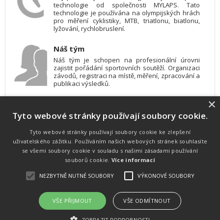
technologie od společnosti MYLAPS. Tato
technologie je používána na olympijských hrách
pro měření cyklistiky, MTB, triatlonu, biatlonu,
lyžování, rychlobruslení.
Náš tým
Náš tým je schopen na profesionální úrovni
zajistit pořádání sportovních soutěží. Organizaci
závodů, registraci na místě, měření, zpracování a
publikaci výsledků.
×
SW vybavení
Tyto webové stránky používají soubory cookie.
Pro měření, zpracování a publikaci výsledků
používáme software vyvinutý na zakázku. Lze
online publikovat výsledky komentátorovi na
Tyto webové stránky používají soubory cookie ke zlepšení
obrazovky a s nepatrným zpožděním na
uživatelského zážitku. Používáním našich webových stránek souhlasíte
webových stránkách.
se všemi soubory cookie v souladu s našimi zásadami používání
souborů cookie.
Více informací
NEZBYTNĚ NUTNÉ SOUBORY
VÝKONOVÉ SOUBORY
Atletika
UNI
© 2011-2015
. Publikování a šíření obsahu je bez písemného
souhlasu zakázáno.
VŠE PŘIJMOUT
VŠE ODMÍTNOUT
Zabýváme se časomírou, výsledkovým servisem na různých malých i velkých sportovních
akcích a také přímo pořádáním sportovních akcí.
ZOBRAZIT PODROBNOSTI