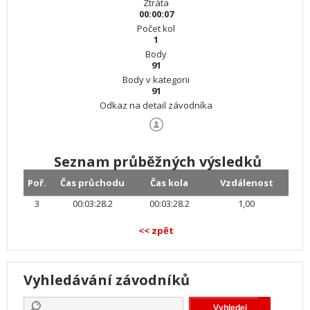
Ztráta
00:00:07
Počet kol
1
Body
91
Body v kategorii
91
Odkaz na detail závodníka
Seznam průběžných výsledků
Poř.
Čas průchodu
Čas kola
Vzdálenost
3
00:03:28.2
00:03:28.2
1,00
<< zpět
Vyhledávání závodníků