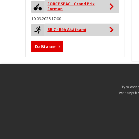
FORCE SPAC - Grand Prix
Forman
10.09.2026 17:00
BB 7 - Běh Akátkami
Další akce
MYLAPS ProChip
Nejspolehlivější a nejpřesnější čipová
Tyto webo
technologie od společnosti MYLAPS. Tato
webových s
technologie je používána na olympijských
hrách pro měření cyklistiky, MTB,
triatlonu, biatlonu, lyžování,
rychlobruslení.
Atletika
UNI
© 2011-2015
. Publikování a šíření obsahu je bez pís
zakázáno.
Zabýváme se časomírou, výsledkovým servisem na různých malých i velkých spo