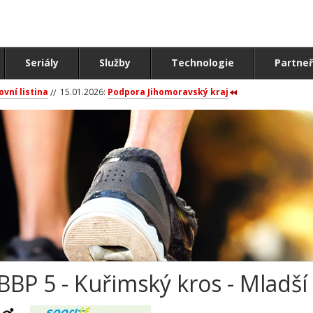
Seriály
Služby
Technologie
Partneř
ovní listina
15.01.2026:
Podpora Jihomoravský kraj
BBP 5 - Kuřimský kros - Mladší 