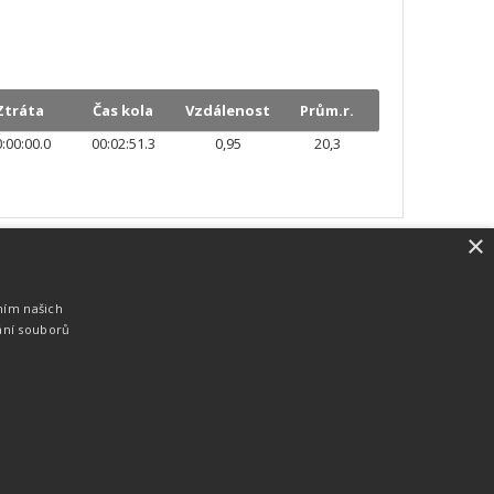
Ztráta
Čas kola
Vzdálenost
Prům.r.
:00:00.0
00:02:51.3
0,95
20,3
×
SW vybavení
Pro měření, zpracování a publikaci
ním našich
výsledků používáme software vyvinutý na
ání souborů
zakázku. Lze online publikovat výsledky
komentátorovi na obrazovky a s
nepatrným zpožděním na webových
stránkách.
edky
Seriály
Služby
Technologie
Partneři
Kontakty