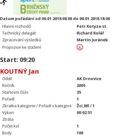
Datum pořádání od 06.01.2018 08:00 do 06.01.2018 18:00
Hlavní rozhodčí
Petr Kotyza st.
Technický delegát
Richard Kolář
Zpracování výsledků
Martin Juránek
Propozice ke stažení
Start: 09:20
KOUTNÝ Jan
Oddíl
AK Drnovice
Ročník
2005
Startovní číslo
35
Pořadí
1
Zkratka kategorie / Pořadí v kategorii
Žci_Ml / 1
Výkon
00:02:51
Ztráta
Počet kol
1
Body
100