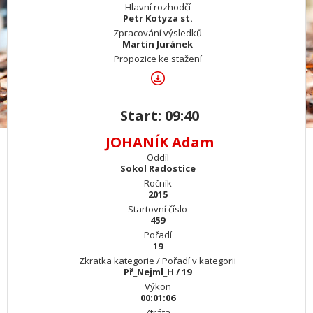
Hlavní rozhodčí
Petr Kotyza st.
Zpracování výsledků
Martin Juránek
Propozice ke stažení
Start: 09:40
JOHANÍK Adam
Oddíl
Sokol Radostice
Ročník
2015
Startovní číslo
459
Pořadí
19
Zkratka kategorie / Pořadí v kategorii
Př_Nejml_H / 19
Výkon
00:01:06
Ztráta