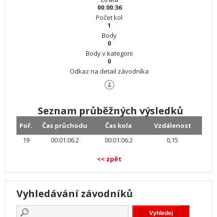
00:00:36
Počet kol
1
Body
0
Body v kategorii
0
Odkaz na detail závodníka
Seznam průběžných výsledků
Poř.
Čas průchodu
Čas kola
Vzdálenost
19
00:01:06.2
00:01:06.2
0,15
<< zpět
Vyhledávání závodníků