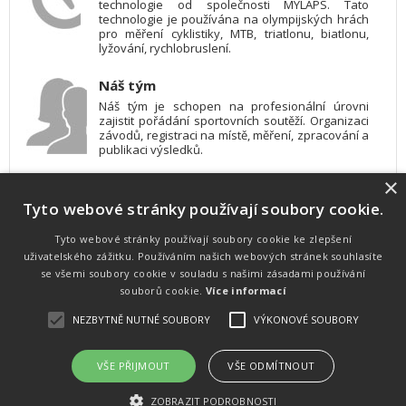
technologie od společnosti MYLAPS. Tato
technologie je používána na olympijských hrách
pro měření cyklistiky, MTB, triatlonu, biatlonu,
lyžování, rychlobruslení.
Náš tým
Náš tým je schopen na profesionální úrovni
zajistit pořádání sportovních soutěží. Organizaci
závodů, registraci na místě, měření, zpracování a
publikaci výsledků.
×
SW vybavení
Tyto webové stránky používají soubory cookie.
Pro měření, zpracování a publikaci výsledků
používáme software vyvinutý na zakázku. Lze
online publikovat výsledky komentátorovi na
Tyto webové stránky používají soubory cookie ke zlepšení
obrazovky a s nepatrným zpožděním na
uživatelského zážitku. Používáním našich webových stránek souhlasíte
webových stránkách.
se všemi soubory cookie v souladu s našimi zásadami používání
souborů cookie.
Více informací
NEZBYTNĚ NUTNÉ SOUBORY
VÝKONOVÉ SOUBORY
Atletika
UNI
© 2011-2015
. Publikování a šíření obsahu je bez písemného
souhlasu zakázáno.
VŠE PŘIJMOUT
VŠE ODMÍTNOUT
Zabýváme se časomírou, výsledkovým servisem na různých malých i velkých sportovních
akcích a také přímo pořádáním sportovních akcí.
ZOBRAZIT PODROBNOSTI