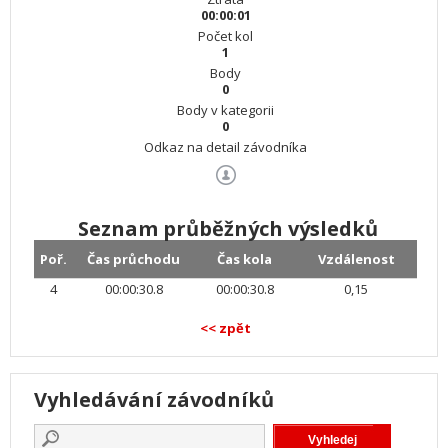
00:00:01
Počet kol
1
Body
0
Body v kategorii
0
Odkaz na detail závodníka
Seznam průběžných výsledků
Poř.
Čas průchodu
Čas kola
Vzdálenost
4
00:00:30.8
00:00:30.8
0,15
<< zpět
Vyhledávání závodníků