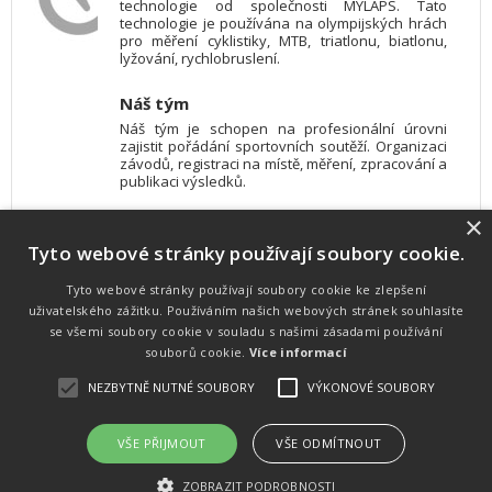
technologie od společnosti MYLAPS. Tato
technologie je používána na olympijských hrách
pro měření cyklistiky, MTB, triatlonu, biatlonu,
lyžování, rychlobruslení.
Náš tým
Náš tým je schopen na profesionální úrovni
zajistit pořádání sportovních soutěží. Organizaci
závodů, registraci na místě, měření, zpracování a
publikaci výsledků.
×
SW vybavení
Tyto webové stránky používají soubory cookie.
Pro měření, zpracování a publikaci výsledků
používáme software vyvinutý na zakázku. Lze
online publikovat výsledky komentátorovi na
Tyto webové stránky používají soubory cookie ke zlepšení
obrazovky a s nepatrným zpožděním na
uživatelského zážitku. Používáním našich webových stránek souhlasíte
webových stránkách.
se všemi soubory cookie v souladu s našimi zásadami používání
souborů cookie.
Více informací
NEZBYTNĚ NUTNÉ SOUBORY
VÝKONOVÉ SOUBORY
Atletika
UNI
© 2011-2015
. Publikování a šíření obsahu je bez písemného
souhlasu zakázáno.
VŠE PŘIJMOUT
VŠE ODMÍTNOUT
Zabýváme se časomírou, výsledkovým servisem na různých malých i velkých sportovních
akcích a také přímo pořádáním sportovních akcí.
ZOBRAZIT PODROBNOSTI